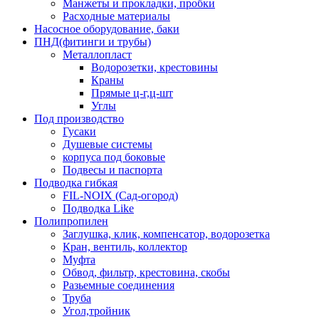
Манжеты и прокладки, пробки
Расходные материалы
Насосное оборудование, баки
ПНД(фитинги и трубы)
Металлопласт
Водорозетки, крестовины
Краны
Прямые ц-г,ц-шт
Углы
Под производство
Гусаки
Душевые системы
корпуса под боковые
Подвесы и паспорта
Подводка гибкая
FIL-NOIX (Сад-огород)
Подводка Like
Полипропилен
Заглушка, клик, компенсатор, водорозетка
Кран, вентиль, коллектор
Муфта
Обвод, фильтр, крестовина, скобы
Разьемные соединения
Труба
Угол,тройник