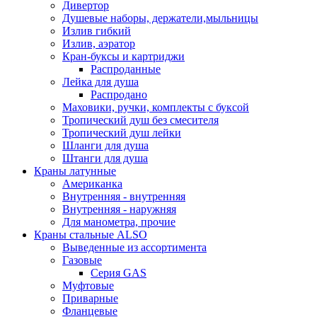
Дивертор
Душевые наборы, держатели,мыльницы
Излив гибкий
Излив, аэратор
Кран-буксы и картриджи
Распроданные
Лейка для душа
Распродано
Маховики, ручки, комплекты с буксой
Тропический душ без смесителя
Тропический душ лейки
Шланги для душа
Штанги для душа
Краны латунные
Американка
Внутренняя - внутренняя
Внутренняя - наружняя
Для манометра, прочие
Краны стальные ALSO
Выведенные из ассортимента
Газовые
Серия GAS
Муфтовые
Приварные
Фланцевые