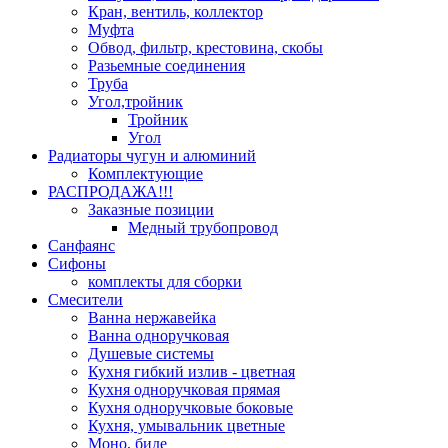
Кран, вентиль, коллектор
Муфта
Обвод, фильтр, крестовина, скобы
Разьемные соединения
Труба
Угол,тройник
Тройник
Угол
Радиаторы чугун и алюминий
Комплектующие
РАСПРОДАЖА!!!
Заказные позиции
Медный трубопровод
Санфаянс
Сифоны
комплекты для сборки
Смесители
Ванна нержавейка
Ванна одноручковая
Душевые системы
Кухня гибкий излив - цветная
Кухня одноручковая прямая
Кухня одноручковые боковые
Кухня, умывальник цветные
Моно, биде