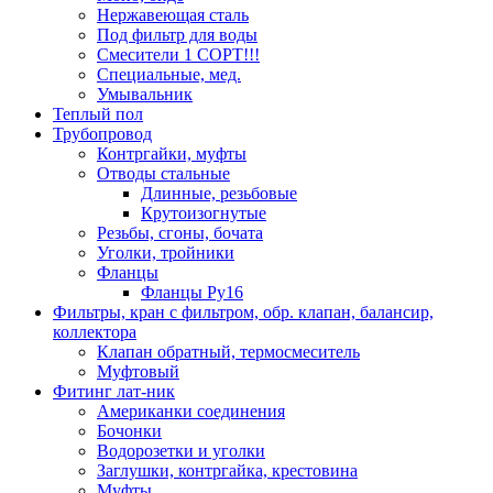
Нержавеющая сталь
Под фильтр для воды
Смесители 1 СОРТ!!!
Специальные, мед.
Умывальник
Теплый пол
Трубопровод
Контргайки, муфты
Отводы стальные
Длинные, резьбовые
Крутоизогнутые
Резьбы, сгоны, бочата
Уголки, тройники
Фланцы
Фланцы Ру16
Фильтры, кран с фильтром, обр. клапан, балансир,
коллектора
Клапан обратный, термосмеситель
Муфтовый
Фитинг лат-ник
Американки соединения
Бочонки
Водорозетки и уголки
Заглушки, контргайка, крестовина
Муфты