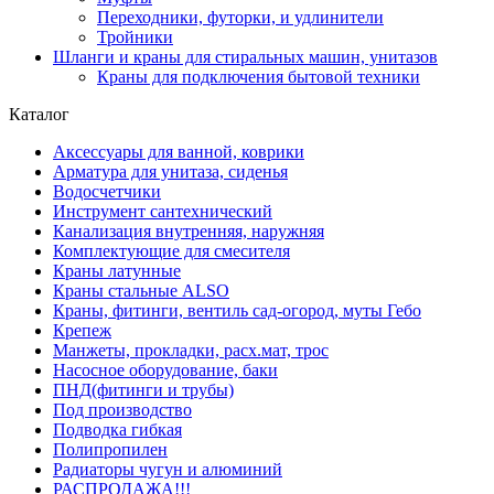
Переходники, футорки, и удлинители
Тройники
Шланги и краны для стиральных машин, унитазов
Краны для подключения бытовой техники
Каталог
Аксессуары для ванной, коврики
Арматура для унитаза, сиденья
Водосчетчики
Инструмент сантехнический
Канализация внутренняя, наружняя
Комплектующие для смесителя
Краны латунные
Краны стальные ALSO
Краны, фитинги, вентиль сад-огород, муты Гебо
Крепеж
Манжеты, прокладки, расх.мат, трос
Насосное оборудование, баки
ПНД(фитинги и трубы)
Под производство
Подводка гибкая
Полипропилен
Радиаторы чугун и алюминий
РАСПРОДАЖА!!!