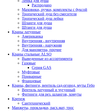
Лейка для душа
Распродано
Маховики, ручки, комплекты с буксой
Тропический душ без смесителя
Тропический душ лейки
Шланги для душа
Штанги для душа
Краны латунные
Американка
Внутренняя - внутренняя
Внутренняя - наружняя
Для манометра, прочие
Краны стальные ALSO
Выведенные из ассортимента
Газовые
Серия GAS
Муфтовые
Приварные
Фланцевые
Краны, фитинги, вентиль сад-огород, муты Гебо
Вентиль латунный и чугунный
Фитинги для рез. шлангов, хомуты
Крепеж
Сантехнический
Манжеты, прокладки, расх.мат, трос