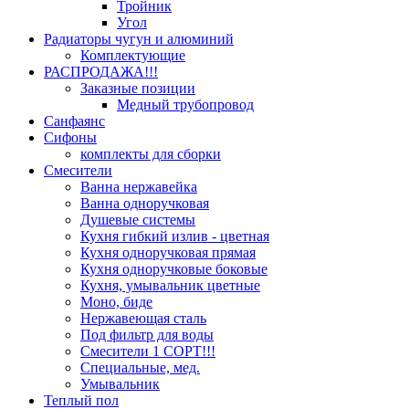
Тройник
Угол
Радиаторы чугун и алюминий
Комплектующие
РАСПРОДАЖА!!!
Заказные позиции
Медный трубопровод
Санфаянс
Сифоны
комплекты для сборки
Смесители
Ванна нержавейка
Ванна одноручковая
Душевые системы
Кухня гибкий излив - цветная
Кухня одноручковая прямая
Кухня одноручковые боковые
Кухня, умывальник цветные
Моно, биде
Нержавеющая сталь
Под фильтр для воды
Смесители 1 СОРТ!!!
Специальные, мед.
Умывальник
Теплый пол