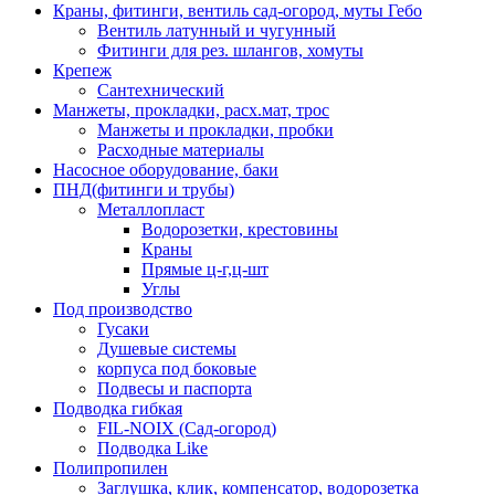
Краны, фитинги, вентиль сад-огород, муты Гебо
Вентиль латунный и чугунный
Фитинги для рез. шлангов, хомуты
Крепеж
Сантехнический
Манжеты, прокладки, расх.мат, трос
Манжеты и прокладки, пробки
Расходные материалы
Насосное оборудование, баки
ПНД(фитинги и трубы)
Металлопласт
Водорозетки, крестовины
Краны
Прямые ц-г,ц-шт
Углы
Под производство
Гусаки
Душевые системы
корпуса под боковые
Подвесы и паспорта
Подводка гибкая
FIL-NOIX (Сад-огород)
Подводка Like
Полипропилен
Заглушка, клик, компенсатор, водорозетка