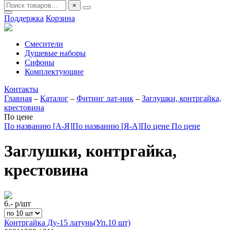
×
Поддержка
Корзина
Смесители
Душевые наборы
Сифоны
Комплектующие
Контакты
Главная
–
Каталог
–
Фитинг лат-ник
–
Заглушки, контргайка,
крестовина
По цене
По названию [А-Я]
По названию [Я-А]
По цене
По цене
Заглушки, контргайка,
крестовина
6.-
р/шт
Контргайка Ду-15 латунь(Уп.10 шт)