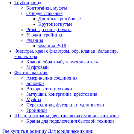
Трубопровод
Контргайки, муфты
Отводы стальные
Длинные, резьбовые
Крутоизогнутые
Резьбы, сгоны, бочата
Уголки, тройники
Фланцы
Фланцы Ру16
Фильтры, кран с фильтром, обр. клапан, балансир,
коллектора
Клапан обратный, термосмеситель
Муфтовый
Фитинг лат-ник
Американки соединения
Бочонки
Водорозетки и уголки
Заглушки, контргайка, крестовина
Муфты
Переходники, футорки, и удлинители
Тройники
Шланги и краны для стиральных машин, унитазов
Краны для подключения бытовой техники
Где купить в розницу
Для юридических лиц