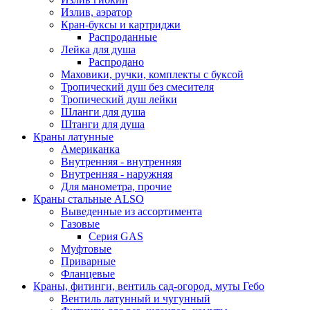
Излив, аэратор
Кран-буксы и картриджи
Распроданные
Лейка для душа
Распродано
Маховики, ручки, комплекты с буксой
Тропический душ без смесителя
Тропический душ лейки
Шланги для душа
Штанги для душа
Краны латунные
Американка
Внутренняя - внутренняя
Внутренняя - наружняя
Для манометра, прочие
Краны стальные ALSO
Выведенные из ассортимента
Газовые
Серия GAS
Муфтовые
Приварные
Фланцевые
Краны, фитинги, вентиль сад-огород, муты Гебо
Вентиль латунный и чугунный