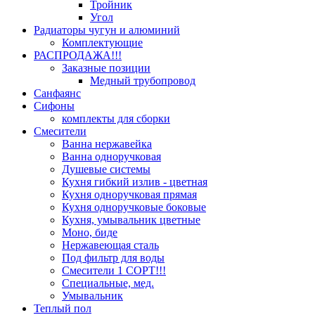
Тройник
Угол
Радиаторы чугун и алюминий
Комплектующие
РАСПРОДАЖА!!!
Заказные позиции
Медный трубопровод
Санфаянс
Сифоны
комплекты для сборки
Смесители
Ванна нержавейка
Ванна одноручковая
Душевые системы
Кухня гибкий излив - цветная
Кухня одноручковая прямая
Кухня одноручковые боковые
Кухня, умывальник цветные
Моно, биде
Нержавеющая сталь
Под фильтр для воды
Смесители 1 СОРТ!!!
Специальные, мед.
Умывальник
Теплый пол