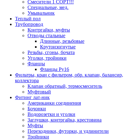
Смесители 1 СОРТ!!!
Специальные, мед.
Умывальник
Теплый пол
Трубопровод
Контргайки, муфты
Отводы стальные
Длинные, резьбовые
Крутоизогнутые
Резьбы, сгоны, бочата
Уголки, тройники
Фланцы
Фланцы Ру16
Фильтры, кран с фильтром, обр. клапан, балансир,
коллектора
Клапан обратный, термосмеситель
Муфтовый
Фитинг лат-ник
Американки соединения
Бочонки
Водорозетки и уголки
Заглушки, контргайка, крестовина
Муфты
Переходники, футорки, и удлинители
Тройники