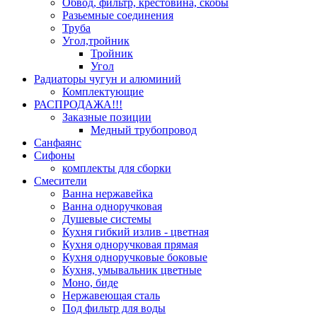
Обвод, фильтр, крестовина, скобы
Разьемные соединения
Труба
Угол,тройник
Тройник
Угол
Радиаторы чугун и алюминий
Комплектующие
РАСПРОДАЖА!!!
Заказные позиции
Медный трубопровод
Санфаянс
Сифоны
комплекты для сборки
Смесители
Ванна нержавейка
Ванна одноручковая
Душевые системы
Кухня гибкий излив - цветная
Кухня одноручковая прямая
Кухня одноручковые боковые
Кухня, умывальник цветные
Моно, биде
Нержавеющая сталь
Под фильтр для воды