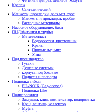
Фитинги для рез. шлангов, хомуты
Крепеж
Сантехнический
Манжеты, прокладки, расх.мат, трос
Манжеты и прокладки, пробки
Расходные материалы
Насосное оборудование, баки
ПНД(фитинги и трубы)
Металлопласт
Водорозетки, крестовины
Краны
Прямые ц-г,ц-шт
Углы
Под производство
Гусаки
Душевые системы
корпуса под боковые
Подвесы и паспорта
Подводка гибкая
FIL-NOIX (Сад-огород)
Подводка Like
Полипропилен
Заглушка, клик, компенсатор, водорозетка
Кран, вентиль, коллектор
Муфта