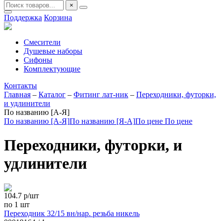
×
Поддержка
Корзина
Смесители
Душевые наборы
Сифоны
Комплектующие
Контакты
Главная
–
Каталог
–
Фитинг лат-ник
–
Переходники, футорки,
и удлинители
По названию [А-Я]
По названию [А-Я]
По названию [Я-А]
По цене
По цене
Переходники, футорки, и
удлинители
104.7
р/шт
по 1 шт
Переходник 32/15 вн/нар. резьба никель