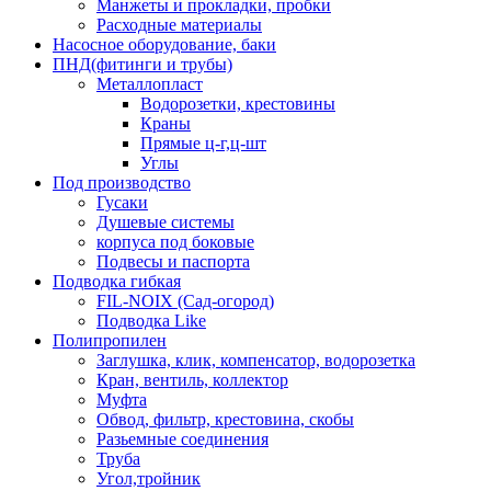
Манжеты и прокладки, пробки
Расходные материалы
Насосное оборудование, баки
ПНД(фитинги и трубы)
Металлопласт
Водорозетки, крестовины
Краны
Прямые ц-г,ц-шт
Углы
Под производство
Гусаки
Душевые системы
корпуса под боковые
Подвесы и паспорта
Подводка гибкая
FIL-NOIX (Сад-огород)
Подводка Like
Полипропилен
Заглушка, клик, компенсатор, водорозетка
Кран, вентиль, коллектор
Муфта
Обвод, фильтр, крестовина, скобы
Разьемные соединения
Труба
Угол,тройник