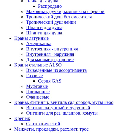
Лейка для душа
Распродано
Маховики, ручки, комплекты с буксой
Тропический душ без смесителя
Тропический душ лейки
Шланги для душа
Штанги для душа
Краны латунные
Американка
Внутренняя - внутренняя
Внутренняя - наружняя
Для манометра, прочие
Краны стальные ALSO
Выведенные из ассортимента
Газовые
Серия GAS
Муфтовые
Приварные
Фланцевые
Краны, фитинги, вентиль сад-огород, муты Гебо
Вентиль латунный и чугунный
Фитинги для рез. шлангов, хомуты
Крепеж
Сантехнический
Манжеты, прокладки, расх.мат, трос