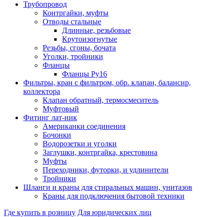
Трубопровод
Контргайки, муфты
Отводы стальные
Длинные, резьбовые
Крутоизогнутые
Резьбы, сгоны, бочата
Уголки, тройники
Фланцы
Фланцы Ру16
Фильтры, кран с фильтром, обр. клапан, балансир,
коллектора
Клапан обратный, термосмеситель
Муфтовый
Фитинг лат-ник
Американки соединения
Бочонки
Водорозетки и уголки
Заглушки, контргайка, крестовина
Муфты
Переходники, футорки, и удлинители
Тройники
Шланги и краны для стиральных машин, унитазов
Краны для подключения бытовой техники
Где купить в розницу
Для юридических лиц