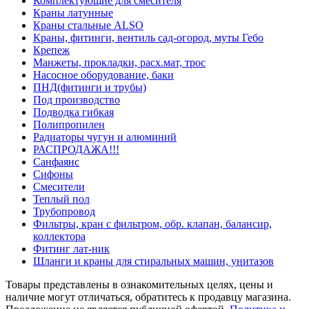
Комплектующие для смесителя
Краны латунные
Краны стальные ALSO
Краны, фитинги, вентиль сад-огород, муты Гебо
Крепеж
Манжеты, прокладки, расх.мат, трос
Насосное оборудование, баки
ПНД(фитинги и трубы)
Под производство
Подводка гибкая
Полипропилен
Радиаторы чугун и алюминий
РАСПРОДАЖА!!!
Санфаянс
Сифоны
Смесители
Теплый пол
Трубопровод
Фильтры, кран с фильтром, обр. клапан, балансир,
коллектора
Фитинг лат-ник
Шланги и краны для стиральных машин, унитазов
Товары представлены в ознакомительных целях, цены и
наличие могут отличаться, обратитесь к продавцу магазина.