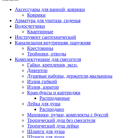
Аксессуары для ванной, коврики
Коврики
Арматура для унитаза, сиденья
Водосчетчики
Квартирные
Инструмент сантехнический
Канализация внутренняя, наружняя
Крестовины
Тройники, отводы
Комплектующие для смесителя
Гайки, крепления, эксц.
Дивертор
Душевые наборы, держатели,мыльницы
Излив гибкий
Излив, аэратор
Кран-буксы и картриджи
Распроданные
Лейка для душа
Распродано
Маховики, ручки, комплекты с буксой
Тропический душ без смесителя
Тропический душ лейки
Шланги для душа
Штанги для душа