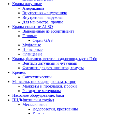
Краны латунные
Американка
Внутренняя - внутренняя
Внутренняя - наружняя
Для манометра, прочие
Краны стальные ALSO
Выведенные из ассортимента
Газовые
Серия GAS
Муфтовые
Приварные
Фланцевые
Краны, фитинги, вентиль сад-огород, муты Гебо
Вентиль латунный и чугунный
Фитинги для рез. шлангов, хомуты
Крепеж
Сантехнический
Манжеты, прокладки, расх.мат, трос
Манжеты и прокладки, пробки
Расходные материалы
Насосное оборудование, баки
ПНД(фитинги и трубы)
Металлопласт
Водорозетки, крестовины
Краны