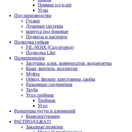
Прямые ц-г,ц-шт
Углы
Под производство
Гусаки
Душевые системы
корпуса под боковые
Подвесы и паспорта
Подводка гибкая
FIL-NOIX (Сад-огород)
Подводка Like
Полипропилен
Заглушка, клик, компенсатор, водорозетка
Кран, вентиль, коллектор
Муфта
Обвод, фильтр, крестовина, скобы
Разьемные соединения
Труба
Угол,тройник
Тройник
Угол
Радиаторы чугун и алюминий
Комплектующие
РАСПРОДАЖА!!!
Заказные позиции