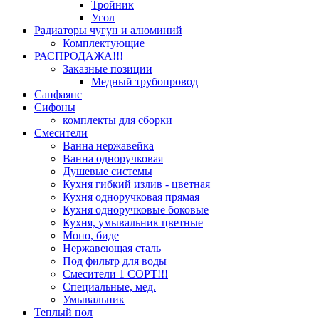
Тройник
Угол
Радиаторы чугун и алюминий
Комплектующие
РАСПРОДАЖА!!!
Заказные позиции
Медный трубопровод
Санфаянс
Сифоны
комплекты для сборки
Смесители
Ванна нержавейка
Ванна одноручковая
Душевые системы
Кухня гибкий излив - цветная
Кухня одноручковая прямая
Кухня одноручковые боковые
Кухня, умывальник цветные
Моно, биде
Нержавеющая сталь
Под фильтр для воды
Смесители 1 СОРТ!!!
Специальные, мед.
Умывальник
Теплый пол