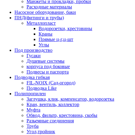
Манжеты и прокладки, пробки
Расходные материалы
Насосное оборудование, баки
ПНД(фитинги и трубы)
Металлопласт
Водорозетки, крестовины
Краны
Прямые ц-г,ц-шт
Углы
Под производство
Гусаки
Душевые системы
корпуса под боковые
Подвесы и паспорта
Подводка гибкая
FIL-NOIX (Сад-огород)
Подводка Like
Полипропилен
Заглушка, клик, компенсатор, водорозетка
Кран, вентиль, коллектор
Муфта
Обвод, фильтр, крестовина, скобы
Разьемные соединения
Труба
Угол,тройник