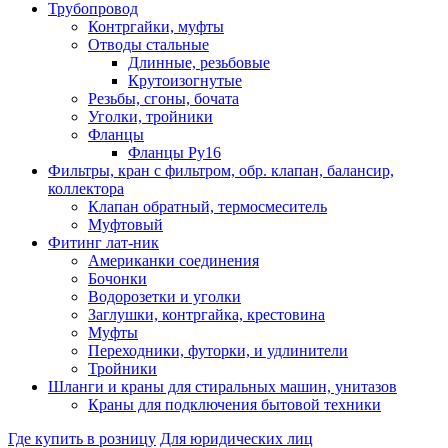
Трубопровод
Контргайки, муфты
Отводы стальные
Длинные, резьбовые
Крутоизогнутые
Резьбы, сгоны, бочата
Уголки, тройники
Фланцы
Фланцы Ру16
Фильтры, кран с фильтром, обр. клапан, балансир,
коллектора
Клапан обратный, термосмеситель
Муфтовый
Фитинг лат-ник
Американки соединения
Бочонки
Водорозетки и уголки
Заглушки, контргайка, крестовина
Муфты
Переходники, футорки, и удлинители
Тройники
Шланги и краны для стиральных машин, унитазов
Краны для подключения бытовой техники
Где купить в розницу
Для юридических лиц