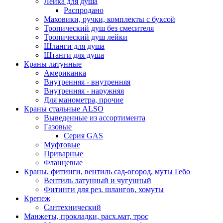
Лейка для душа
Распродано
Маховики, ручки, комплекты с буксой
Тропический душ без смесителя
Тропический душ лейки
Шланги для душа
Штанги для душа
Краны латунные
Американка
Внутренняя - внутренняя
Внутренняя - наружняя
Для манометра, прочие
Краны стальные ALSO
Выведенные из ассортимента
Газовые
Серия GAS
Муфтовые
Приварные
Фланцевые
Краны, фитинги, вентиль сад-огород, муты Гебо
Вентиль латунный и чугунный
Фитинги для рез. шлангов, хомуты
Крепеж
Сантехнический
Манжеты, прокладки, расх.мат, трос