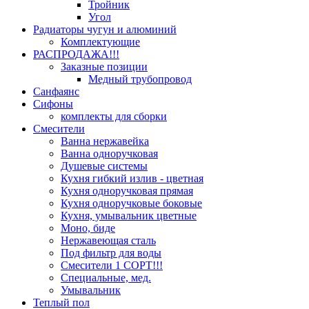
Тройник
Угол
Радиаторы чугун и алюминий
Комплектующие
РАСПРОДАЖА!!!
Заказные позиции
Медный трубопровод
Санфаянс
Сифоны
комплекты для сборки
Смесители
Ванна нержавейка
Ванна одноручковая
Душевые системы
Кухня гибкий излив - цветная
Кухня одноручковая прямая
Кухня одноручковые боковые
Кухня, умывальник цветные
Моно, биде
Нержавеющая сталь
Под фильтр для воды
Смесители 1 СОРТ!!!
Специальные, мед.
Умывальник
Теплый пол