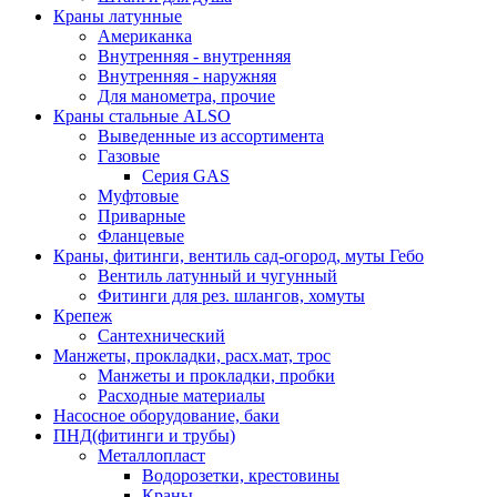
Краны латунные
Американка
Внутренняя - внутренняя
Внутренняя - наружняя
Для манометра, прочие
Краны стальные ALSO
Выведенные из ассортимента
Газовые
Серия GAS
Муфтовые
Приварные
Фланцевые
Краны, фитинги, вентиль сад-огород, муты Гебо
Вентиль латунный и чугунный
Фитинги для рез. шлангов, хомуты
Крепеж
Сантехнический
Манжеты, прокладки, расх.мат, трос
Манжеты и прокладки, пробки
Расходные материалы
Насосное оборудование, баки
ПНД(фитинги и трубы)
Металлопласт
Водорозетки, крестовины
Краны