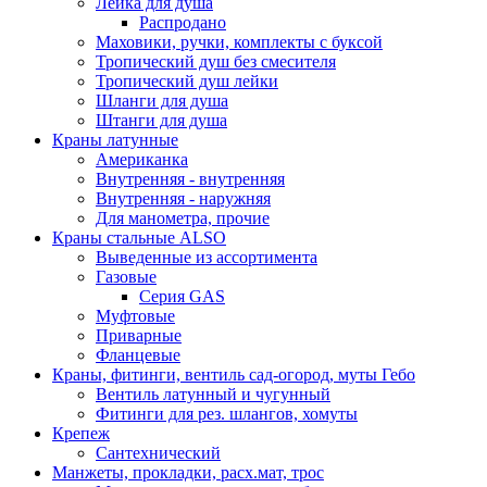
Лейка для душа
Распродано
Маховики, ручки, комплекты с буксой
Тропический душ без смесителя
Тропический душ лейки
Шланги для душа
Штанги для душа
Краны латунные
Американка
Внутренняя - внутренняя
Внутренняя - наружняя
Для манометра, прочие
Краны стальные ALSO
Выведенные из ассортимента
Газовые
Серия GAS
Муфтовые
Приварные
Фланцевые
Краны, фитинги, вентиль сад-огород, муты Гебо
Вентиль латунный и чугунный
Фитинги для рез. шлангов, хомуты
Крепеж
Сантехнический
Манжеты, прокладки, расх.мат, трос