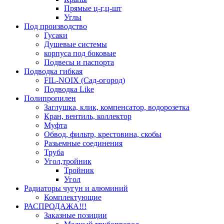
Прямые ц-г,ц-шт
Углы
Под производство
Гусаки
Душевые системы
корпуса под боковые
Подвесы и паспорта
Подводка гибкая
FIL-NOIX (Сад-огород)
Подводка Like
Полипропилен
Заглушка, клик, компенсатор, водорозетка
Кран, вентиль, коллектор
Муфта
Обвод, фильтр, крестовина, скобы
Разьемные соединения
Труба
Угол,тройник
Тройник
Угол
Радиаторы чугун и алюминий
Комплектующие
РАСПРОДАЖА!!!
Заказные позиции