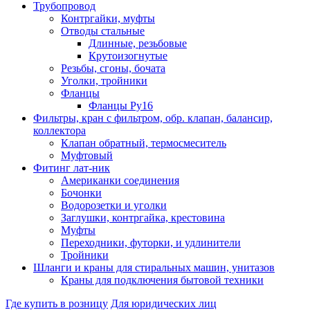
Трубопровод
Контргайки, муфты
Отводы стальные
Длинные, резьбовые
Крутоизогнутые
Резьбы, сгоны, бочата
Уголки, тройники
Фланцы
Фланцы Ру16
Фильтры, кран с фильтром, обр. клапан, балансир,
коллектора
Клапан обратный, термосмеситель
Муфтовый
Фитинг лат-ник
Американки соединения
Бочонки
Водорозетки и уголки
Заглушки, контргайка, крестовина
Муфты
Переходники, футорки, и удлинители
Тройники
Шланги и краны для стиральных машин, унитазов
Краны для подключения бытовой техники
Где купить в розницу
Для юридических лиц