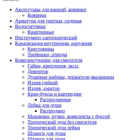
Аксессуары для ванной, коврики
Коврики
Арматура для унитаза, сиденья
Водосчетчики
Квартирные
Инструмент сантехнический
Канализация внутренняя, наружняя
Крестовины
Тройники, отводы
Комплектующие для смесителя
Гайки, крепления, эксц.
Дивертор
Душевые наборы, держатели,мыльницы
Излив гибкий
Излив, аэратор
Кран-буксы и картриджи
Распроданные
Лейка для душа
Распродано
Маховики, ручки, комплекты с буксой
Тропический душ без смесителя
Тропический душ лейки
Шланги для душа
Штанги для душа