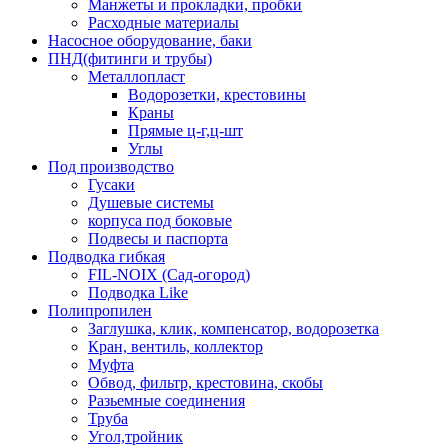
Манжеты и прокладки, пробки
Расходные материалы
Насосное оборудование, баки
ПНД(фитинги и трубы)
Металлопласт
Водорозетки, крестовины
Краны
Прямые ц-г,ц-шт
Углы
Под производство
Гусаки
Душевые системы
корпуса под боковые
Подвесы и паспорта
Подводка гибкая
FIL-NOIX (Сад-огород)
Подводка Like
Полипропилен
Заглушка, клик, компенсатор, водорозетка
Кран, вентиль, коллектор
Муфта
Обвод, фильтр, крестовина, скобы
Разьемные соединения
Труба
Угол,тройник