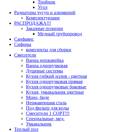
Тройник
Угол
Радиаторы чугун и алюминий
Комплектующие
РАСПРОДАЖА!!!
Заказные позиции
Медный трубопровод
Санфаянс
Сифоны
комплекты для сборки
Смесители
Ванна нержавейка
Ванна одноручковая
Душевые системы
Кухня гибкий излив - цветная
Кухня одноручковая прямая
Кухня одноручковые боковые
Кухня, умывальник цветные
Моно, биде
Нержавеющая сталь
Под фильтр для воды
Смесители 1 СОРТ!!!
Специальные, мед.
Умывальник
Теплый пол