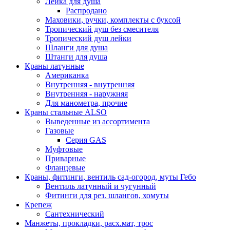
Лейка для душа
Распродано
Маховики, ручки, комплекты с буксой
Тропический душ без смесителя
Тропический душ лейки
Шланги для душа
Штанги для душа
Краны латунные
Американка
Внутренняя - внутренняя
Внутренняя - наружняя
Для манометра, прочие
Краны стальные ALSO
Выведенные из ассортимента
Газовые
Серия GAS
Муфтовые
Приварные
Фланцевые
Краны, фитинги, вентиль сад-огород, муты Гебо
Вентиль латунный и чугунный
Фитинги для рез. шлангов, хомуты
Крепеж
Сантехнический
Манжеты, прокладки, расх.мат, трос