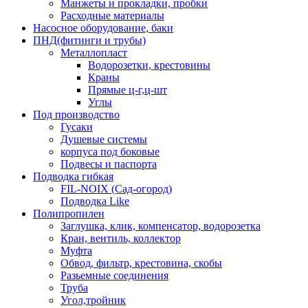
Манжеты и прокладки, пробки
Расходные материалы
Насосное оборудование, баки
ПНД(фитинги и трубы)
Металлопласт
Водорозетки, крестовины
Краны
Прямые ц-г,ц-шт
Углы
Под производство
Гусаки
Душевые системы
корпуса под боковые
Подвесы и паспорта
Подводка гибкая
FIL-NOIX (Сад-огород)
Подводка Like
Полипропилен
Заглушка, клик, компенсатор, водорозетка
Кран, вентиль, коллектор
Муфта
Обвод, фильтр, крестовина, скобы
Разьемные соединения
Труба
Угол,тройник