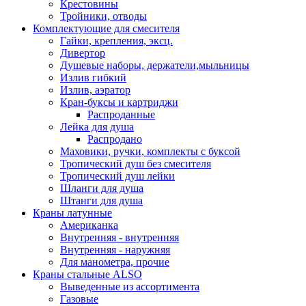
Крестовины
Тройники, отводы
Комплектующие для смесителя
Гайки, крепления, эксц.
Дивертор
Душевые наборы, держатели,мыльницы
Излив гибкий
Излив, аэратор
Кран-буксы и картриджи
Распроданные
Лейка для душа
Распродано
Маховики, ручки, комплекты с буксой
Тропический душ без смесителя
Тропический душ лейки
Шланги для душа
Штанги для душа
Краны латунные
Американка
Внутренняя - внутренняя
Внутренняя - наружняя
Для манометра, прочие
Краны стальные ALSO
Выведенные из ассортимента
Газовые