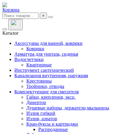
Корзина
×
Каталог
Аксессуары для ванной, коврики
Коврики
Арматура для унитаза, сиденья
Водосчетчики
Квартирные
Инструмент сантехнический
Канализация внутренняя, наружняя
Крестовины
Тройники, отводы
Комплектующие для смесителя
Гайки, крепления, эксц.
Дивертор
Душевые наборы, держатели,мыльницы
Излив гибкий
Излив, аэратор
Кран-буксы и картриджи
Распроданные