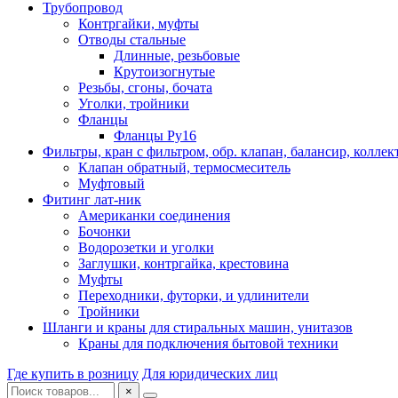
Трубопровод
Контргайки, муфты
Отводы стальные
Длинные, резьбовые
Крутоизогнутые
Резьбы, сгоны, бочата
Уголки, тройники
Фланцы
Фланцы Ру16
Фильтры, кран с фильтром, обр. клапан, балансир, коллек
Клапан обратный, термосмеситель
Муфтовый
Фитинг лат-ник
Американки соединения
Бочонки
Водорозетки и уголки
Заглушки, контргайка, крестовина
Муфты
Переходники, футорки, и удлинители
Тройники
Шланги и краны для стиральных машин, унитазов
Краны для подключения бытовой техники
Где купить в розницу
Для юридических лиц
×