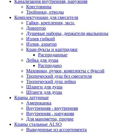
Канализация внутренняя, наружняя
Крестовины
Тройники, отводы
Комплектующие для смесителя
Гайки, крепления, эксц.
Дивертор
Душевые наборы, держатели,мыльницы
Излив гибкий
Излив, аэратор
Кран-буксы и картриджи
Распроданные
Лейка для душа
Распродано
Маховики, ручки, комплекты с буксой
Тропический душ без смесителя
Тропический душ лейки
Шланги для душа
Штанги для душа
Краны латунные
Американка
Внутренняя - внутренняя
Внутренняя - наружняя
Для манометра, прочие
Краны стальные ALSO
Выведенные из ассортимента