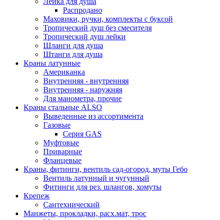
Лейка для душа
Распродано
Маховики, ручки, комплекты с буксой
Тропический душ без смесителя
Тропический душ лейки
Шланги для душа
Штанги для душа
Краны латунные
Американка
Внутренняя - внутренняя
Внутренняя - наружняя
Для манометра, прочие
Краны стальные ALSO
Выведенные из ассортимента
Газовые
Серия GAS
Муфтовые
Приварные
Фланцевые
Краны, фитинги, вентиль сад-огород, муты Гебо
Вентиль латунный и чугунный
Фитинги для рез. шлангов, хомуты
Крепеж
Сантехнический
Манжеты, прокладки, расх.мат, трос