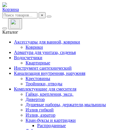
Корзина
×
Каталог
Аксессуары для ванной, коврики
Коврики
Арматура для унитаза, сиденья
Водосчетчики
Квартирные
Инструмент сантехнический
Канализация внутренняя, наружняя
Крестовины
Тройники, отводы
Комплектующие для смесителя
Гайки, крепления, эксц.
Дивертор
Душевые наборы, держатели,мыльницы
Излив гибкий
Излив, аэратор
Кран-буксы и картриджи
Распроданные