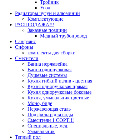
Тройник
Угол
Радиаторы чугун и алюминий
Комплектующие
РАСПРОДАЖА!!!
Заказные позиции
Медный трубопровод
Санфаянс
Сифоны
комплекты для сборки
Смесители
Ванна нержавейка
Ванна одноручковая
Душевые системы
Кухня гибкий излив - цветная
Кухня одноручковая прямая
Кухня одноручковые боковые
Кухня, умывальник цветные
Моно, биде
Нержавеющая сталь
Под фильтр для воды
Смесители 1 СОРТ!!!
Специальные, мед.
Умывальник
Теплый пол