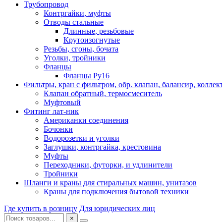
Трубопровод
Контргайки, муфты
Отводы стальные
Длинные, резьбовые
Крутоизогнутые
Резьбы, сгоны, бочата
Уголки, тройники
Фланцы
Фланцы Ру16
Фильтры, кран с фильтром, обр. клапан, балансир, коллек
Клапан обратный, термосмеситель
Муфтовый
Фитинг лат-ник
Американки соединения
Бочонки
Водорозетки и уголки
Заглушки, контргайка, крестовина
Муфты
Переходники, футорки, и удлинители
Тройники
Шланги и краны для стиральных машин, унитазов
Краны для подключения бытовой техники
Где купить в розницу
Для юридических лиц
×