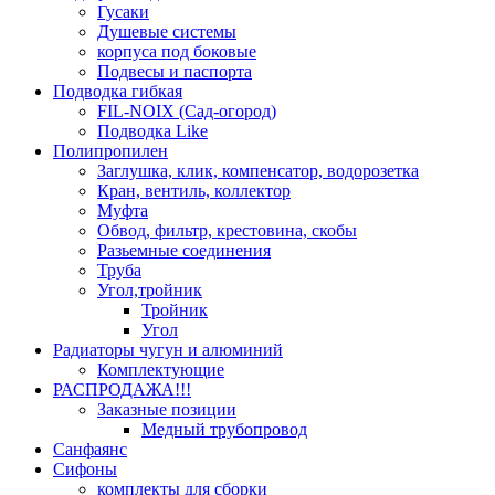
Гусаки
Душевые системы
корпуса под боковые
Подвесы и паспорта
Подводка гибкая
FIL-NOIX (Сад-огород)
Подводка Like
Полипропилен
Заглушка, клик, компенсатор, водорозетка
Кран, вентиль, коллектор
Муфта
Обвод, фильтр, крестовина, скобы
Разьемные соединения
Труба
Угол,тройник
Тройник
Угол
Радиаторы чугун и алюминий
Комплектующие
РАСПРОДАЖА!!!
Заказные позиции
Медный трубопровод
Санфаянс
Сифоны
комплекты для сборки