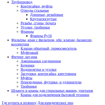
Трубопровод
Контргайки, муфты
Отводы стальные
Длинные, резьбовые
Крутоизогнутые
Резьбы, сгоны, бочата
Уголки, тройники
Фланцы
Фланцы Ру16
Фильтры, кран с фильтром, обр. клапан, балансир,
коллектора
Клапан обратный, термосмеситель
Муфтовый
Фитинг лат-ник
Американки соединения
Бочонки
Водорозетки и уголки
Заглушки, контргайка, крестовина
Муфты
Переходники, футорки, и удлинители
Тройники
Шланги и краны для стиральных машин, унитазов
Краны для подключения бытовой техники
Где купить в розницу
Для юридических лиц