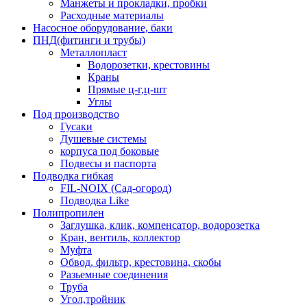
Манжеты и прокладки, пробки
Расходные материалы
Насосное оборудование, баки
ПНД(фитинги и трубы)
Металлопласт
Водорозетки, крестовины
Краны
Прямые ц-г,ц-шт
Углы
Под производство
Гусаки
Душевые системы
корпуса под боковые
Подвесы и паспорта
Подводка гибкая
FIL-NOIX (Сад-огород)
Подводка Like
Полипропилен
Заглушка, клик, компенсатор, водорозетка
Кран, вентиль, коллектор
Муфта
Обвод, фильтр, крестовина, скобы
Разьемные соединения
Труба
Угол,тройник