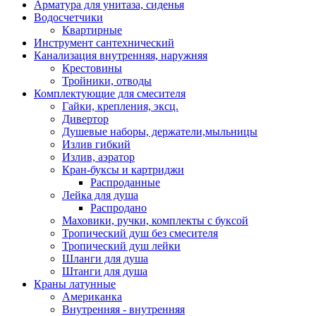
Арматура для унитаза, сиденья
Водосчетчики
Квартирные
Инструмент сантехнический
Канализация внутренняя, наружняя
Крестовины
Тройники, отводы
Комплектующие для смесителя
Гайки, крепления, эксц.
Дивертор
Душевые наборы, держатели,мыльницы
Излив гибкий
Излив, аэратор
Кран-буксы и картриджи
Распроданные
Лейка для душа
Распродано
Маховики, ручки, комплекты с буксой
Тропический душ без смесителя
Тропический душ лейки
Шланги для душа
Штанги для душа
Краны латунные
Американка
Внутренняя - внутренняя