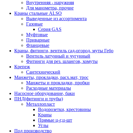
Внутренняя - наружняя
Для манометра, прочие
Краны стальные ALSO
Выведенные из ассортимента
Газовые
Серия GAS
Муфтовые
Приварные
Фланцевые
Краны, фитинги, вентиль сад-огород, муты Гебо
Вентиль латунный и чугунный
Фитинги для рез. шлангов, хомуты
Крепеж
Сантехнический
Манжеты, прокладки, расх.мат, трос
Манжеты и прокладки, пробки
Расходные материалы
Насосное оборудование, баки
ПНД(фитинги и трубы)
Металлопласт
Водорозетки, крестовины
Краны
Прямые ц-г,ц-шт
Углы
Под производство