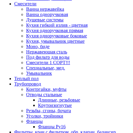
Смесители
Ванна нержавейка
Ванна одноручковая
Душевые системы
Кухня гибкий излив - цветная
Кухня одноручковая прямая
Кухня одноручковые боковые
Кухня, умывальник цветные
Моно, биде
Нержавеющая сталь
Под фильтр для воды
Смесители 1 СОРТ!!!
Специальные, мед.
Умывальник
Теплый пол
Трубопровод
Контргайки, муфты
Отводы стальные
Длинные, резьбовые
Крутоизогнутые
Резьбы, сгоны, бочата
Уголки, тройники
Фланцы
Фланцы Ру16
Фильтры, кран с фильтром, обр. клапан, балансир,