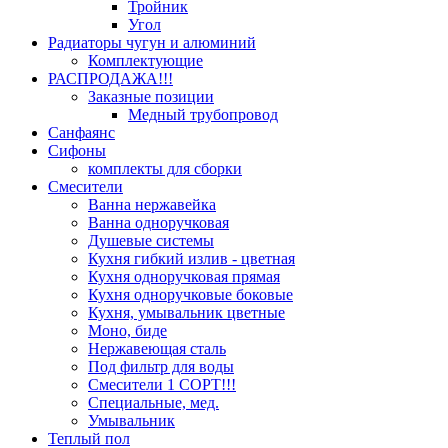
Тройник
Угол
Радиаторы чугун и алюминий
Комплектующие
РАСПРОДАЖА!!!
Заказные позиции
Медный трубопровод
Санфаянс
Сифоны
комплекты для сборки
Смесители
Ванна нержавейка
Ванна одноручковая
Душевые системы
Кухня гибкий излив - цветная
Кухня одноручковая прямая
Кухня одноручковые боковые
Кухня, умывальник цветные
Моно, биде
Нержавеющая сталь
Под фильтр для воды
Смесители 1 СОРТ!!!
Специальные, мед.
Умывальник
Теплый пол