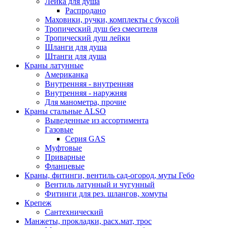
Лейка для душа
Распродано
Маховики, ручки, комплекты с буксой
Тропический душ без смесителя
Тропический душ лейки
Шланги для душа
Штанги для душа
Краны латунные
Американка
Внутренняя - внутренняя
Внутренняя - наружняя
Для манометра, прочие
Краны стальные ALSO
Выведенные из ассортимента
Газовые
Серия GAS
Муфтовые
Приварные
Фланцевые
Краны, фитинги, вентиль сад-огород, муты Гебо
Вентиль латунный и чугунный
Фитинги для рез. шлангов, хомуты
Крепеж
Сантехнический
Манжеты, прокладки, расх.мат, трос