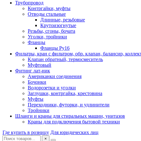
Трубопровод
Контргайки, муфты
Отводы стальные
Длинные, резьбовые
Крутоизогнутые
Резьбы, сгоны, бочата
Уголки, тройники
Фланцы
Фланцы Ру16
Фильтры, кран с фильтром, обр. клапан, балансир, коллек
Клапан обратный, термосмеситель
Муфтовый
Фитинг лат-ник
Американки соединения
Бочонки
Водорозетки и уголки
Заглушки, контргайка, крестовина
Муфты
Переходники, футорки, и удлинители
Тройники
Шланги и краны для стиральных машин, унитазов
Краны для подключения бытовой техники
Где купить в розницу
Для юридических лиц
×