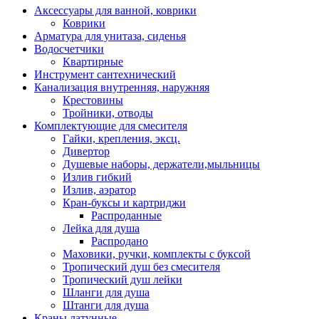
Аксессуары для ванной, коврики
Коврики
Арматура для унитаза, сиденья
Водосчетчики
Квартирные
Инструмент сантехнический
Канализация внутренняя, наружняя
Крестовины
Тройники, отводы
Комплектующие для смесителя
Гайки, крепления, эксц.
Дивертор
Душевые наборы, держатели,мыльницы
Излив гибкий
Излив, аэратор
Кран-буксы и картриджи
Распроданные
Лейка для душа
Распродано
Маховики, ручки, комплекты с буксой
Тропический душ без смесителя
Тропический душ лейки
Шланги для душа
Штанги для душа
Краны латунные