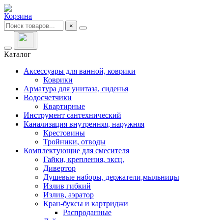
Корзина
×
Каталог
Аксессуары для ванной, коврики
Коврики
Арматура для унитаза, сиденья
Водосчетчики
Квартирные
Инструмент сантехнический
Канализация внутренняя, наружняя
Крестовины
Тройники, отводы
Комплектующие для смесителя
Гайки, крепления, эксц.
Дивертор
Душевые наборы, держатели,мыльницы
Излив гибкий
Излив, аэратор
Кран-буксы и картриджи
Распроданные