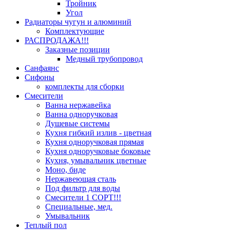
Тройник
Угол
Радиаторы чугун и алюминий
Комплектующие
РАСПРОДАЖА!!!
Заказные позиции
Медный трубопровод
Санфаянс
Сифоны
комплекты для сборки
Смесители
Ванна нержавейка
Ванна одноручковая
Душевые системы
Кухня гибкий излив - цветная
Кухня одноручковая прямая
Кухня одноручковые боковые
Кухня, умывальник цветные
Моно, биде
Нержавеющая сталь
Под фильтр для воды
Смесители 1 СОРТ!!!
Специальные, мед.
Умывальник
Теплый пол