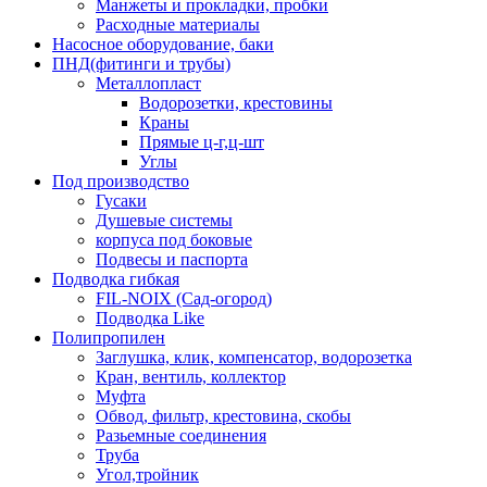
Манжеты и прокладки, пробки
Расходные материалы
Насосное оборудование, баки
ПНД(фитинги и трубы)
Металлопласт
Водорозетки, крестовины
Краны
Прямые ц-г,ц-шт
Углы
Под производство
Гусаки
Душевые системы
корпуса под боковые
Подвесы и паспорта
Подводка гибкая
FIL-NOIX (Сад-огород)
Подводка Like
Полипропилен
Заглушка, клик, компенсатор, водорозетка
Кран, вентиль, коллектор
Муфта
Обвод, фильтр, крестовина, скобы
Разьемные соединения
Труба
Угол,тройник