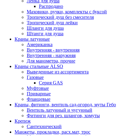
Лейка для душа
Распродано
Маховики, ручки, комплекты с буксой
Тропический душ без смесителя
Тропический душ лейки
Шланги для душа
Штанги для душа
Краны латунные
Американка
Внутренняя - внутренняя
Внутренняя - наружняя
Для манометра, прочие
Краны стальные ALSO
Выведенные из ассортимента
Газовые
Серия GAS
Муфтовые
Приварные
Фланцевые
Краны, фитинги, вентиль сад-огород, муты Гебо
Вентиль латунный и чугунный
Фитинги для рез. шлангов, хомуты
Крепеж
Сантехнический
Манжеты, прокладки, расх.мат, трос