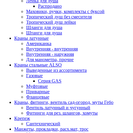
Лейка для душа
Распродано
Маховики, ручки, комплекты с буксой
Тропический душ без смесителя
Тропический душ лейки
Шланги для душа
Штанги для душа
Краны латунные
Американка
Внутренняя - внутренняя
Внутренняя - наружняя
Для манометра, прочие
Краны стальные ALSO
Выведенные из ассортимента
Газовые
Серия GAS
Муфтовые
Приварные
Фланцевые
Краны, фитинги, вентиль сад-огород, муты Гебо
Вентиль латунный и чугунный
Фитинги для рез. шлангов, хомуты
Крепеж
Сантехнический
Манжеты, прокладки, расх.мат, трос