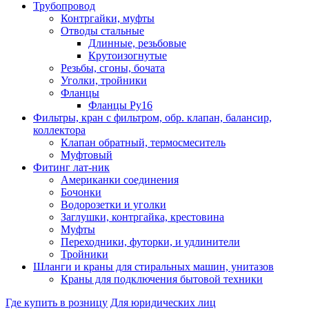
Трубопровод
Контргайки, муфты
Отводы стальные
Длинные, резьбовые
Крутоизогнутые
Резьбы, сгоны, бочата
Уголки, тройники
Фланцы
Фланцы Ру16
Фильтры, кран с фильтром, обр. клапан, балансир,
коллектора
Клапан обратный, термосмеситель
Муфтовый
Фитинг лат-ник
Американки соединения
Бочонки
Водорозетки и уголки
Заглушки, контргайка, крестовина
Муфты
Переходники, футорки, и удлинители
Тройники
Шланги и краны для стиральных машин, унитазов
Краны для подключения бытовой техники
Где купить в розницу
Для юридических лиц