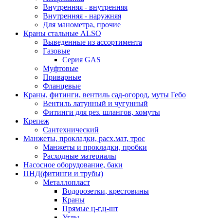
Внутренняя - внутренняя
Внутренняя - наружняя
Для манометра, прочие
Краны стальные ALSO
Выведенные из ассортимента
Газовые
Серия GAS
Муфтовые
Приварные
Фланцевые
Краны, фитинги, вентиль сад-огород, муты Гебо
Вентиль латунный и чугунный
Фитинги для рез. шлангов, хомуты
Крепеж
Сантехнический
Манжеты, прокладки, расх.мат, трос
Манжеты и прокладки, пробки
Расходные материалы
Насосное оборудование, баки
ПНД(фитинги и трубы)
Металлопласт
Водорозетки, крестовины
Краны
Прямые ц-г,ц-шт
Углы