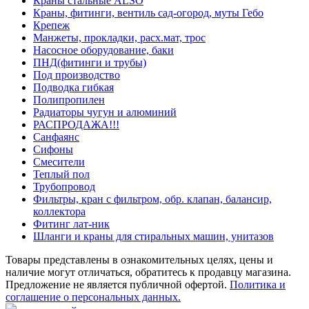
Краны стальные ALSO
Краны, фитинги, вентиль сад-огород, муты Гебо
Крепеж
Манжеты, прокладки, расх.мат, трос
Насосное оборудование, баки
ПНД(фитинги и трубы)
Под производство
Подводка гибкая
Полипропилен
Радиаторы чугун и алюминий
РАСПРОДАЖА!!!
Санфаянс
Сифоны
Смесители
Теплый пол
Трубопровод
Фильтры, кран с фильтром, обр. клапан, балансир,
коллектора
Фитинг лат-ник
Шланги и краны для стиральных машин, унитазов
Товары представлены в ознакомительных целях, цены и
наличие могут отличаться, обратитесь к продавцу магазина.
Предложение не является публичной офертой.
Политика и
соглашение о персональных данных.