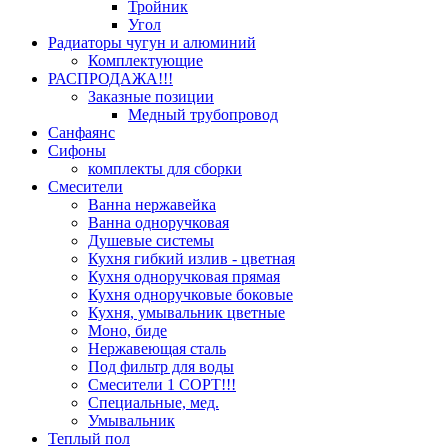
Тройник
Угол
Радиаторы чугун и алюминий
Комплектующие
РАСПРОДАЖА!!!
Заказные позиции
Медный трубопровод
Санфаянс
Сифоны
комплекты для сборки
Смесители
Ванна нержавейка
Ванна одноручковая
Душевые системы
Кухня гибкий излив - цветная
Кухня одноручковая прямая
Кухня одноручковые боковые
Кухня, умывальник цветные
Моно, биде
Нержавеющая сталь
Под фильтр для воды
Смесители 1 СОРТ!!!
Специальные, мед.
Умывальник
Теплый пол