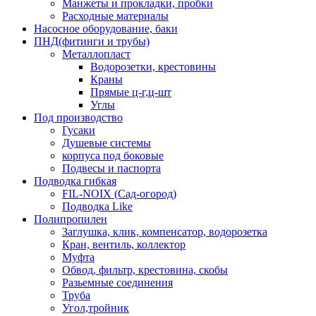
Манжеты и прокладки, пробки
Расходные материалы
Насосное оборудование, баки
ПНД(фитинги и трубы)
Металлопласт
Водорозетки, крестовины
Краны
Прямые ц-г,ц-шт
Углы
Под производство
Гусаки
Душевые системы
корпуса под боковые
Подвесы и паспорта
Подводка гибкая
FIL-NOIX (Сад-огород)
Подводка Like
Полипропилен
Заглушка, клик, компенсатор, водорозетка
Кран, вентиль, коллектор
Муфта
Обвод, фильтр, крестовина, скобы
Разьемные соединения
Труба
Угол,тройник