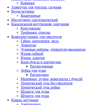
Коврики
Арматура для унитаза, сиденья
Водосчетчики
Квартирные
Инструмент сантехнический
Канализация внутренняя, наружняя
Крестовины
Тройники, отводы
Комплектующие для смесителя
Гайки, крепления, эксц.
Дивертор
Душевые наборы, держатели,мыльницы
Излив гибкий
Излив, аэратор
Кран-буксы и картриджи
Распроданные
Лейка для душа
Распродано
Маховики, ручки, комплекты с буксой
Тропический душ без смесителя
Тропический душ лейки
Шланги для душа
Штанги для душа
Краны латунные
Американка