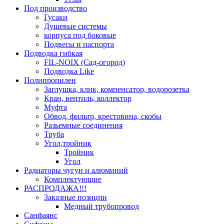
Под производство
Гусаки
Душевые системы
корпуса под боковые
Подвесы и паспорта
Подводка гибкая
FIL-NOIX (Сад-огород)
Подводка Like
Полипропилен
Заглушка, клик, компенсатор, водорозетка
Кран, вентиль, коллектор
Муфта
Обвод, фильтр, крестовина, скобы
Разьемные соединения
Труба
Угол,тройник
Тройник
Угол
Радиаторы чугун и алюминий
Комплектующие
РАСПРОДАЖА!!!
Заказные позиции
Медный трубопровод
Санфаянс