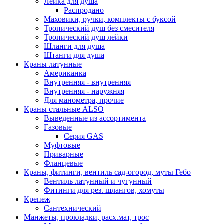
Лейка для душа
Распродано
Маховики, ручки, комплекты с буксой
Тропический душ без смесителя
Тропический душ лейки
Шланги для душа
Штанги для душа
Краны латунные
Американка
Внутренняя - внутренняя
Внутренняя - наружняя
Для манометра, прочие
Краны стальные ALSO
Выведенные из ассортимента
Газовые
Серия GAS
Муфтовые
Приварные
Фланцевые
Краны, фитинги, вентиль сад-огород, муты Гебо
Вентиль латунный и чугунный
Фитинги для рез. шлангов, хомуты
Крепеж
Сантехнический
Манжеты, прокладки, расх.мат, трос