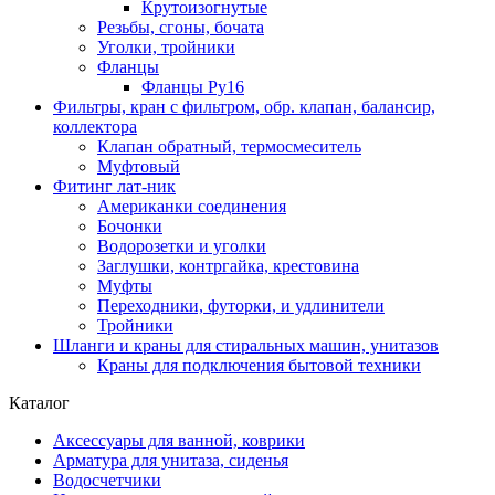
Крутоизогнутые
Резьбы, сгоны, бочата
Уголки, тройники
Фланцы
Фланцы Ру16
Фильтры, кран с фильтром, обр. клапан, балансир,
коллектора
Клапан обратный, термосмеситель
Муфтовый
Фитинг лат-ник
Американки соединения
Бочонки
Водорозетки и уголки
Заглушки, контргайка, крестовина
Муфты
Переходники, футорки, и удлинители
Тройники
Шланги и краны для стиральных машин, унитазов
Краны для подключения бытовой техники
Каталог
Аксессуары для ванной, коврики
Арматура для унитаза, сиденья
Водосчетчики