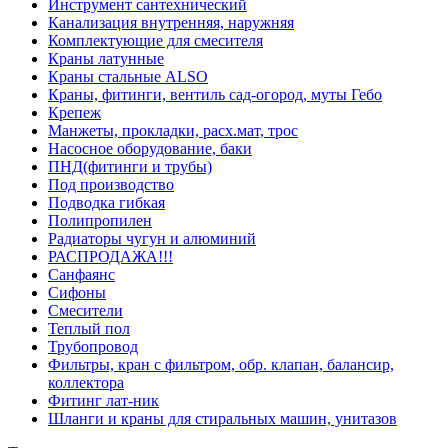
Инструмент сантехнический
Канализация внутренняя, наружняя
Комплектующие для смесителя
Краны латунные
Краны стальные ALSO
Краны, фитинги, вентиль сад-огород, муты Гебо
Крепеж
Манжеты, прокладки, расх.мат, трос
Насосное оборудование, баки
ПНД(фитинги и трубы)
Под производство
Подводка гибкая
Полипропилен
Радиаторы чугун и алюминий
РАСПРОДАЖА!!!
Санфаянс
Сифоны
Смесители
Теплый пол
Трубопровод
Фильтры, кран с фильтром, обр. клапан, балансир,
коллектора
Фитинг лат-ник
Шланги и краны для стиральных машин, унитазов