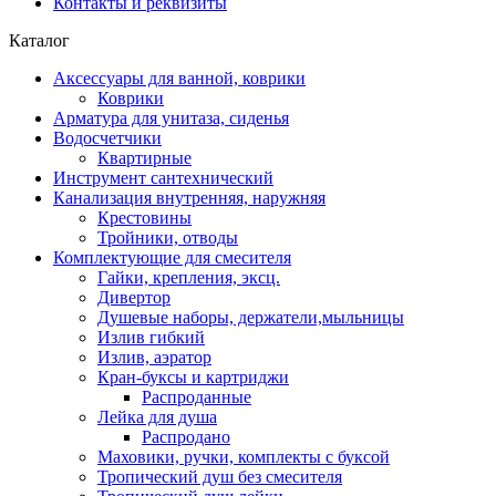
Контакты и реквизиты
Каталог
Аксессуары для ванной, коврики
Коврики
Арматура для унитаза, сиденья
Водосчетчики
Квартирные
Инструмент сантехнический
Канализация внутренняя, наружняя
Крестовины
Тройники, отводы
Комплектующие для смесителя
Гайки, крепления, эксц.
Дивертор
Душевые наборы, держатели,мыльницы
Излив гибкий
Излив, аэратор
Кран-буксы и картриджи
Распроданные
Лейка для душа
Распродано
Маховики, ручки, комплекты с буксой
Тропический душ без смесителя