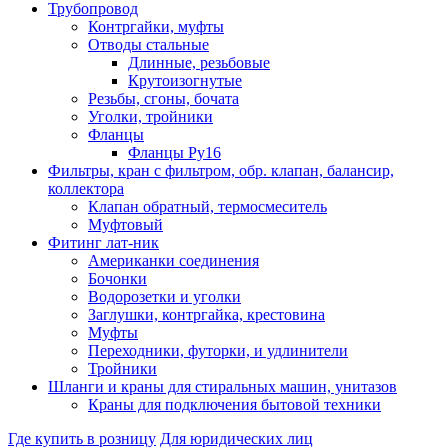
Трубопровод
Контргайки, муфты
Отводы стальные
Длинные, резьбовые
Крутоизогнутые
Резьбы, сгоны, бочата
Уголки, тройники
Фланцы
Фланцы Ру16
Фильтры, кран с фильтром, обр. клапан, балансир,
коллектора
Клапан обратный, термосмеситель
Муфтовый
Фитинг лат-ник
Американки соединения
Бочонки
Водорозетки и уголки
Заглушки, контргайка, крестовина
Муфты
Переходники, футорки, и удлинители
Тройники
Шланги и краны для стиральных машин, унитазов
Краны для подключения бытовой техники
Где купить в розницу
Для юридических лиц