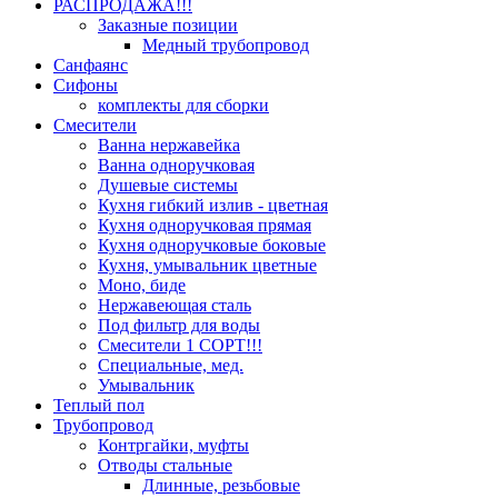
РАСПРОДАЖА!!!
Заказные позиции
Медный трубопровод
Санфаянс
Сифоны
комплекты для сборки
Смесители
Ванна нержавейка
Ванна одноручковая
Душевые системы
Кухня гибкий излив - цветная
Кухня одноручковая прямая
Кухня одноручковые боковые
Кухня, умывальник цветные
Моно, биде
Нержавеющая сталь
Под фильтр для воды
Смесители 1 СОРТ!!!
Специальные, мед.
Умывальник
Теплый пол
Трубопровод
Контргайки, муфты
Отводы стальные
Длинные, резьбовые