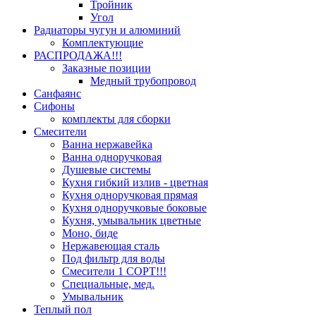
Тройник
Угол
Радиаторы чугун и алюминий
Комплектующие
РАСПРОДАЖА!!!
Заказные позиции
Медный трубопровод
Санфаянс
Сифоны
комплекты для сборки
Смесители
Ванна нержавейка
Ванна одноручковая
Душевые системы
Кухня гибкий излив - цветная
Кухня одноручковая прямая
Кухня одноручковые боковые
Кухня, умывальник цветные
Моно, биде
Нержавеющая сталь
Под фильтр для воды
Смесители 1 СОРТ!!!
Специальные, мед.
Умывальник
Теплый пол