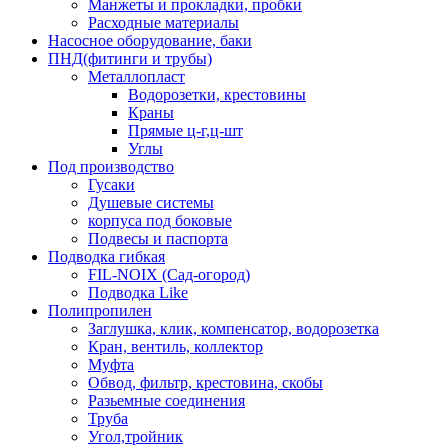
Манжеты и прокладки, пробки
Расходные материалы
Насосное оборудование, баки
ПНД(фитинги и трубы)
Металлопласт
Водорозетки, крестовины
Краны
Прямые ц-г,ц-шт
Углы
Под производство
Гусаки
Душевые системы
корпуса под боковые
Подвесы и паспорта
Подводка гибкая
FIL-NOIX (Сад-огород)
Подводка Like
Полипропилен
Заглушка, клик, компенсатор, водорозетка
Кран, вентиль, коллектор
Муфта
Обвод, фильтр, крестовина, скобы
Разьемные соединения
Труба
Угол,тройник