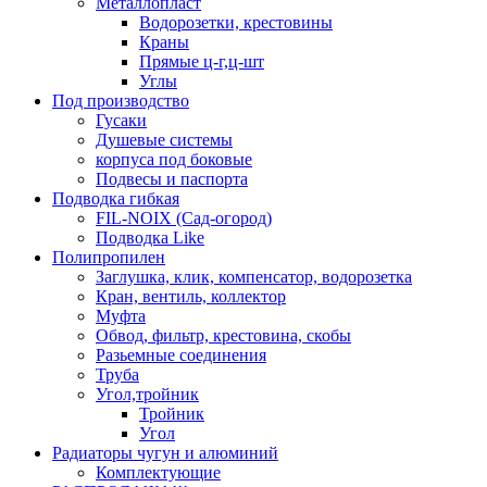
Металлопласт
Водорозетки, крестовины
Краны
Прямые ц-г,ц-шт
Углы
Под производство
Гусаки
Душевые системы
корпуса под боковые
Подвесы и паспорта
Подводка гибкая
FIL-NOIX (Сад-огород)
Подводка Like
Полипропилен
Заглушка, клик, компенсатор, водорозетка
Кран, вентиль, коллектор
Муфта
Обвод, фильтр, крестовина, скобы
Разьемные соединения
Труба
Угол,тройник
Тройник
Угол
Радиаторы чугун и алюминий
Комплектующие