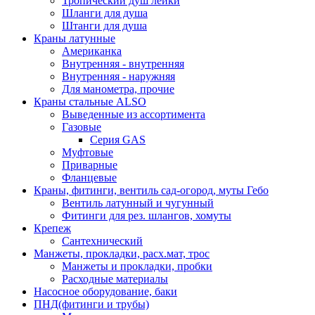
Тропический душ лейки
Шланги для душа
Штанги для душа
Краны латунные
Американка
Внутренняя - внутренняя
Внутренняя - наружняя
Для манометра, прочие
Краны стальные ALSO
Выведенные из ассортимента
Газовые
Серия GAS
Муфтовые
Приварные
Фланцевые
Краны, фитинги, вентиль сад-огород, муты Гебо
Вентиль латунный и чугунный
Фитинги для рез. шлангов, хомуты
Крепеж
Сантехнический
Манжеты, прокладки, расх.мат, трос
Манжеты и прокладки, пробки
Расходные материалы
Насосное оборудование, баки
ПНД(фитинги и трубы)