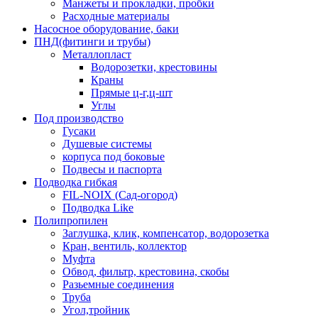
Манжеты и прокладки, пробки
Расходные материалы
Насосное оборудование, баки
ПНД(фитинги и трубы)
Металлопласт
Водорозетки, крестовины
Краны
Прямые ц-г,ц-шт
Углы
Под производство
Гусаки
Душевые системы
корпуса под боковые
Подвесы и паспорта
Подводка гибкая
FIL-NOIX (Сад-огород)
Подводка Like
Полипропилен
Заглушка, клик, компенсатор, водорозетка
Кран, вентиль, коллектор
Муфта
Обвод, фильтр, крестовина, скобы
Разьемные соединения
Труба
Угол,тройник