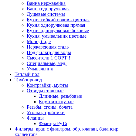
Ванна нержавейка
Ванна одноручковая
Душевые системы
Кухня гибкий излив - цветная
Кухня одноручковая прямая
Кухня одноручковые боковые
Кухня, умывальник цветные
Моно, биде
Нержавеющая сталь
Под фильтр для воды
Смесители 1 СОРТ!!!
Специальные, мед.
Умывальник
Теплый пол
Трубопровод
Контргайки, муфты
Отводы стальные
Длинные, резьбовые
Крутоизогнутые
Резьбы, сгоны, бочата
Уголки, тройники
Фланцы
Фланцы Ру16
Фильтры, кран с фильтром, обр. клапан, балансир,
коллектора