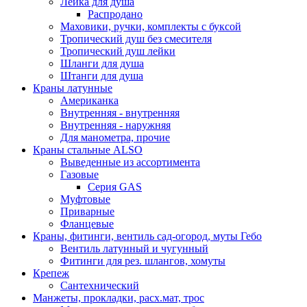
Лейка для душа
Распродано
Маховики, ручки, комплекты с буксой
Тропический душ без смесителя
Тропический душ лейки
Шланги для душа
Штанги для душа
Краны латунные
Американка
Внутренняя - внутренняя
Внутренняя - наружняя
Для манометра, прочие
Краны стальные ALSO
Выведенные из ассортимента
Газовые
Серия GAS
Муфтовые
Приварные
Фланцевые
Краны, фитинги, вентиль сад-огород, муты Гебо
Вентиль латунный и чугунный
Фитинги для рез. шлангов, хомуты
Крепеж
Сантехнический
Манжеты, прокладки, расх.мат, трос