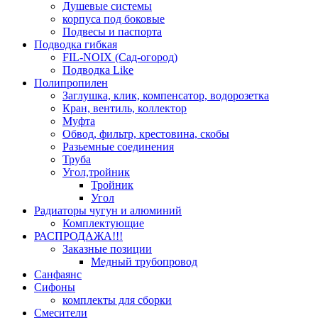
Душевые системы
корпуса под боковые
Подвесы и паспорта
Подводка гибкая
FIL-NOIX (Сад-огород)
Подводка Like
Полипропилен
Заглушка, клик, компенсатор, водорозетка
Кран, вентиль, коллектор
Муфта
Обвод, фильтр, крестовина, скобы
Разьемные соединения
Труба
Угол,тройник
Тройник
Угол
Радиаторы чугун и алюминий
Комплектующие
РАСПРОДАЖА!!!
Заказные позиции
Медный трубопровод
Санфаянс
Сифоны
комплекты для сборки
Смесители