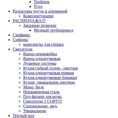
Тройник
Угол
Радиаторы чугун и алюминий
Комплектующие
РАСПРОДАЖА!!!
Заказные позиции
Медный трубопровод
Санфаянс
Сифоны
комплекты для сборки
Смесители
Ванна нержавейка
Ванна одноручковая
Душевые системы
Кухня гибкий излив - цветная
Кухня одноручковая прямая
Кухня одноручковые боковые
Кухня, умывальник цветные
Моно, биде
Нержавеющая сталь
Под фильтр для воды
Смесители 1 СОРТ!!!
Специальные, мед.
Умывальник
Теплый пол