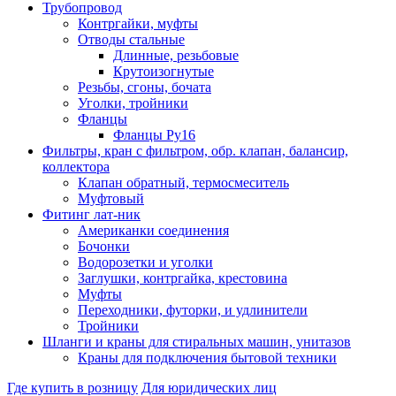
Трубопровод
Контргайки, муфты
Отводы стальные
Длинные, резьбовые
Крутоизогнутые
Резьбы, сгоны, бочата
Уголки, тройники
Фланцы
Фланцы Ру16
Фильтры, кран с фильтром, обр. клапан, балансир,
коллектора
Клапан обратный, термосмеситель
Муфтовый
Фитинг лат-ник
Американки соединения
Бочонки
Водорозетки и уголки
Заглушки, контргайка, крестовина
Муфты
Переходники, футорки, и удлинители
Тройники
Шланги и краны для стиральных машин, унитазов
Краны для подключения бытовой техники
Где купить в розницу
Для юридических лиц