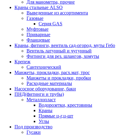
Для манометра, прочие
Краны стальные ALSO
Выведенные из ассортимента
Газовые
Серия GAS
Муфтовые
Приварные
Фланцевые
Краны, фитинги, вентиль сад-огород, муты Гебо
Вентиль латунный и чугунный
Фитинги для рез. шлангов, хомуты
Крепеж
Сантехнический
Манжеты, прокладки, расх.мат, трос
Манжеты и прокладки, пробки
Расходные материалы
Насосное оборудование, баки
ПНД(фитинги и трубы)
Металлопласт
Водорозетки, крестовины
Краны
Прямые ц-г,ц-шт
Углы
Под производство
Гусаки