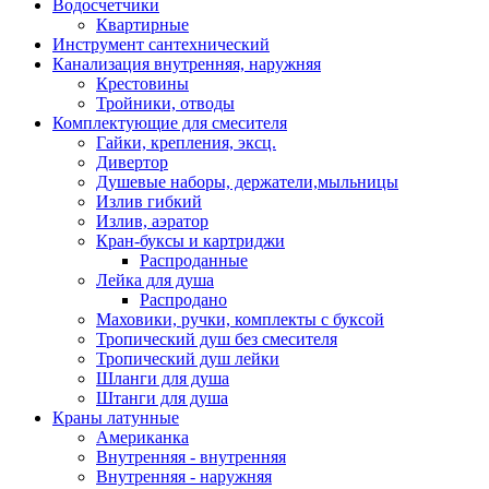
Водосчетчики
Квартирные
Инструмент сантехнический
Канализация внутренняя, наружняя
Крестовины
Тройники, отводы
Комплектующие для смесителя
Гайки, крепления, эксц.
Дивертор
Душевые наборы, держатели,мыльницы
Излив гибкий
Излив, аэратор
Кран-буксы и картриджи
Распроданные
Лейка для душа
Распродано
Маховики, ручки, комплекты с буксой
Тропический душ без смесителя
Тропический душ лейки
Шланги для душа
Штанги для душа
Краны латунные
Американка
Внутренняя - внутренняя
Внутренняя - наружняя