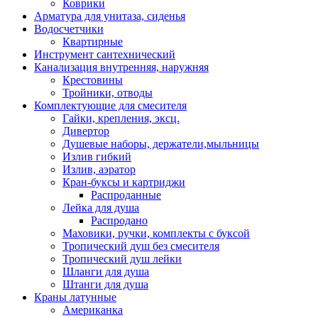
Коврики
Арматура для унитаза, сиденья
Водосчетчики
Квартирные
Инструмент сантехнический
Канализация внутренняя, наружняя
Крестовины
Тройники, отводы
Комплектующие для смесителя
Гайки, крепления, эксц.
Дивертор
Душевые наборы, держатели,мыльницы
Излив гибкий
Излив, аэратор
Кран-буксы и картриджи
Распроданные
Лейка для душа
Распродано
Маховики, ручки, комплекты с буксой
Тропический душ без смесителя
Тропический душ лейки
Шланги для душа
Штанги для душа
Краны латунные
Американка