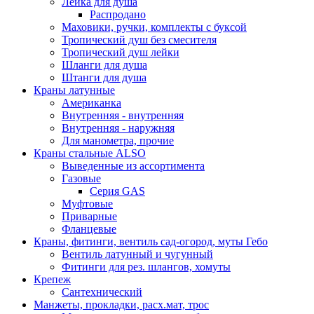
Лейка для душа
Распродано
Маховики, ручки, комплекты с буксой
Тропический душ без смесителя
Тропический душ лейки
Шланги для душа
Штанги для душа
Краны латунные
Американка
Внутренняя - внутренняя
Внутренняя - наружняя
Для манометра, прочие
Краны стальные ALSO
Выведенные из ассортимента
Газовые
Серия GAS
Муфтовые
Приварные
Фланцевые
Краны, фитинги, вентиль сад-огород, муты Гебо
Вентиль латунный и чугунный
Фитинги для рез. шлангов, хомуты
Крепеж
Сантехнический
Манжеты, прокладки, расх.мат, трос