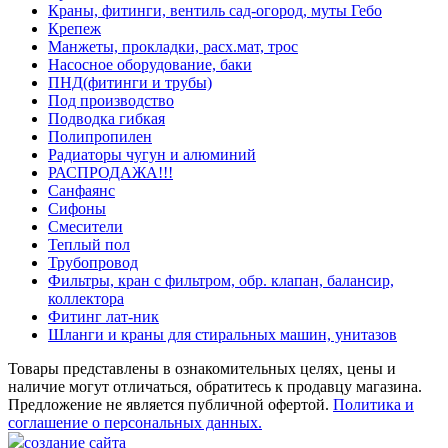
Краны, фитинги, вентиль сад-огород, муты Гебо
Крепеж
Манжеты, прокладки, расх.мат, трос
Насосное оборудование, баки
ПНД(фитинги и трубы)
Под производство
Подводка гибкая
Полипропилен
Радиаторы чугун и алюминий
РАСПРОДАЖА!!!
Санфаянс
Сифоны
Смесители
Теплый пол
Трубопровод
Фильтры, кран с фильтром, обр. клапан, балансир,
коллектора
Фитинг лат-ник
Шланги и краны для стиральных машин, унитазов
Товары представлены в ознакомительных целях, цены и
наличие могут отличаться, обратитесь к продавцу магазина.
Предложение не является публичной офертой.
Политика и
соглашение о персональных данных.
создание сайта