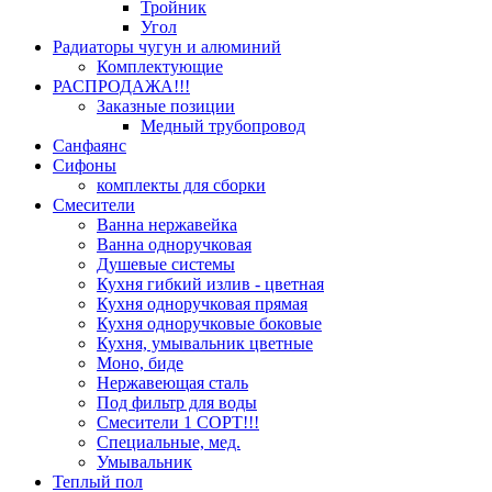
Тройник
Угол
Радиаторы чугун и алюминий
Комплектующие
РАСПРОДАЖА!!!
Заказные позиции
Медный трубопровод
Санфаянс
Сифоны
комплекты для сборки
Смесители
Ванна нержавейка
Ванна одноручковая
Душевые системы
Кухня гибкий излив - цветная
Кухня одноручковая прямая
Кухня одноручковые боковые
Кухня, умывальник цветные
Моно, биде
Нержавеющая сталь
Под фильтр для воды
Смесители 1 СОРТ!!!
Специальные, мед.
Умывальник
Теплый пол