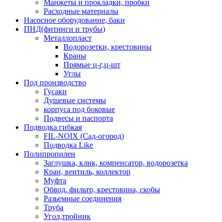
Манжеты и прокладки, пробки
Расходные материалы
Насосное оборудование, баки
ПНД(фитинги и трубы)
Металлопласт
Водорозетки, крестовины
Краны
Прямые ц-г,ц-шт
Углы
Под производство
Гусаки
Душевые системы
корпуса под боковые
Подвесы и паспорта
Подводка гибкая
FIL-NOIX (Сад-огород)
Подводка Like
Полипропилен
Заглушка, клик, компенсатор, водорозетка
Кран, вентиль, коллектор
Муфта
Обвод, фильтр, крестовина, скобы
Разьемные соединения
Труба
Угол,тройник