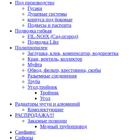
Под производство
Гусаки
Душевые системы
корпуса под боковые
Подвесы и паспорта
Подводка гибкая
FIL-NOIX (Сад-огород)
Подводка Like
Полипропилен
Заглушка, клик, компенсатор, водорозетка
Кран, вентиль, коллектор
Муфта
Обвод, фильтр, крестовина, скобы
Разьемные соединения
Труба
Угол,тройник
Тройник
Угол
Радиаторы чугун и алюминий
Комплектующие
РАСПРОДАЖА!!!
Заказные позиции
Медный трубопровод
Санфаянс
Сифоны