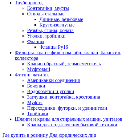
Трубопровод
Контргайки, муфты
Отводы стальные
Длинные, резьбовые
Крутоизогнутые
Резьбы, сгоны, бочата
Уголки, тройники
Фланцы
Фланцы Ру16
Фильтры, кран с фильтром, обр. клапан, балансир,
коллектора
Клапан обратный, термосмеситель
Муфтовый
Фитинг лат-ник
Американки соединения
Бочонки
Водорозетки и уголки
Заглушки, контргайка, крестовина
Муфты
Переходники, футорки, и удлинители
Тройники
Шланги и краны для стиральных машин, унитазов
Краны для подключения бытовой техники
Где купить в розницу
Для юридических лиц