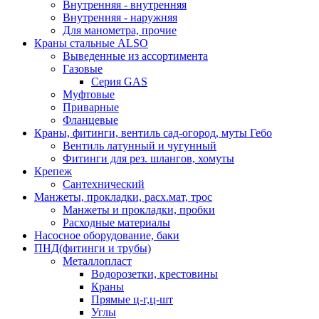
Внутренняя - внутренняя
Внутренняя - наружняя
Для манометра, прочие
Краны стальные ALSO
Выведенные из ассортимента
Газовые
Серия GAS
Муфтовые
Приварные
Фланцевые
Краны, фитинги, вентиль сад-огород, муты Гебо
Вентиль латунный и чугунный
Фитинги для рез. шлангов, хомуты
Крепеж
Сантехнический
Манжеты, прокладки, расх.мат, трос
Манжеты и прокладки, пробки
Расходные материалы
Насосное оборудование, баки
ПНД(фитинги и трубы)
Металлопласт
Водорозетки, крестовины
Краны
Прямые ц-г,ц-шт
Углы