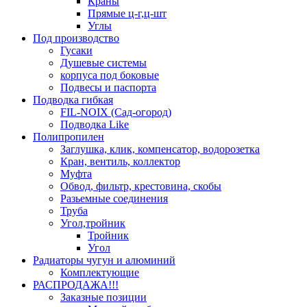
Краны
Прямые ц-г,ц-шт
Углы
Под производство
Гусаки
Душевые системы
корпуса под боковые
Подвесы и паспорта
Подводка гибкая
FIL-NOIX (Сад-огород)
Подводка Like
Полипропилен
Заглушка, клик, компенсатор, водорозетка
Кран, вентиль, коллектор
Муфта
Обвод, фильтр, крестовина, скобы
Разьемные соединения
Труба
Угол,тройник
Тройник
Угол
Радиаторы чугун и алюминий
Комплектующие
РАСПРОДАЖА!!!
Заказные позиции