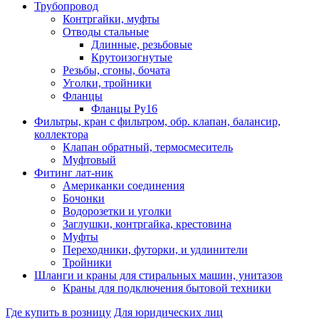
Трубопровод
Контргайки, муфты
Отводы стальные
Длинные, резьбовые
Крутоизогнутые
Резьбы, сгоны, бочата
Уголки, тройники
Фланцы
Фланцы Ру16
Фильтры, кран с фильтром, обр. клапан, балансир,
коллектора
Клапан обратный, термосмеситель
Муфтовый
Фитинг лат-ник
Американки соединения
Бочонки
Водорозетки и уголки
Заглушки, контргайка, крестовина
Муфты
Переходники, футорки, и удлинители
Тройники
Шланги и краны для стиральных машин, унитазов
Краны для подключения бытовой техники
Где купить в розницу
Для юридических лиц