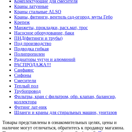
Комплектующие для смесителя
Краны латунные
Краны стальные ALSO
Краны, фитинги, вентиль сад-огород, муты Гебо
Крепеж
Манжеты, прокладки, расх.мат, трос
Насосное оборудование, баки
ПНД(фитинги и трубы)
Под производство
Подводка гибкая
Полипропилен
Радиаторы чугун и алюминий
РАСПРОДАЖА!!!
Санфаянс
Сифоны
Смесители
Теплый пол
Трубопровод
Фильтры, кран с фильтром, обр. клапан, балансир,
коллектора
Фитинг лат-ник
Шланги и краны для стиральных машин, унитазов
Товары представлены в ознакомительных целях, цены и
наличие могут отличаться, обратитесь к продавцу магазина.