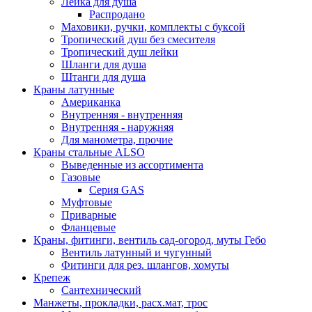
Лейка для душа
Распродано
Маховики, ручки, комплекты с буксой
Тропический душ без смесителя
Тропический душ лейки
Шланги для душа
Штанги для душа
Краны латунные
Американка
Внутренняя - внутренняя
Внутренняя - наружняя
Для манометра, прочие
Краны стальные ALSO
Выведенные из ассортимента
Газовые
Серия GAS
Муфтовые
Приварные
Фланцевые
Краны, фитинги, вентиль сад-огород, муты Гебо
Вентиль латунный и чугунный
Фитинги для рез. шлангов, хомуты
Крепеж
Сантехнический
Манжеты, прокладки, расх.мат, трос