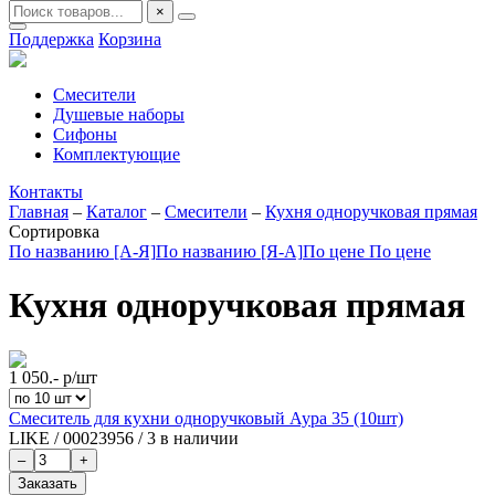
×
Поддержка
Корзина
Смесители
Душевые наборы
Сифоны
Комплектующие
Контакты
Главная
–
Каталог
–
Смесители
–
Кухня одноручковая прямая
Сортировка
По названию [А-Я]
По названию [Я-А]
По цене
По цене
Кухня одноручковая прямая
1 050.-
р/шт
Смеситель для кухни одноручковый Аура 35 (10шт)
LIKE
/
00023956
/
3 в наличии