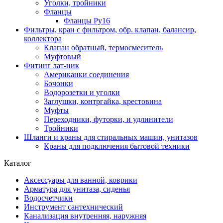
Уголки, тройники
Фланцы
Фланцы Ру16
Фильтры, кран с фильтром, обр. клапан, балансир,
коллектора
Клапан обратный, термосмеситель
Муфтовый
Фитинг лат-ник
Американки соединения
Бочонки
Водорозетки и уголки
Заглушки, контргайка, крестовина
Муфты
Переходники, футорки, и удлинители
Тройники
Шланги и краны для стиральных машин, унитазов
Краны для подключения бытовой техники
Каталог
Аксессуары для ванной, коврики
Арматура для унитаза, сиденья
Водосчетчики
Инструмент сантехнический
Канализация внутренняя, наружняя