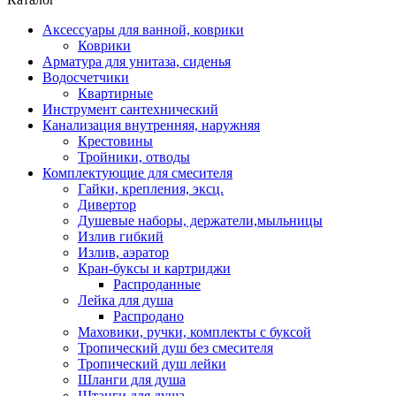
Аксессуары для ванной, коврики
Коврики
Арматура для унитаза, сиденья
Водосчетчики
Квартирные
Инструмент сантехнический
Канализация внутренняя, наружняя
Крестовины
Тройники, отводы
Комплектующие для смесителя
Гайки, крепления, эксц.
Дивертор
Душевые наборы, держатели,мыльницы
Излив гибкий
Излив, аэратор
Кран-буксы и картриджи
Распроданные
Лейка для душа
Распродано
Маховики, ручки, комплекты с буксой
Тропический душ без смесителя
Тропический душ лейки
Шланги для душа
Штанги для душа