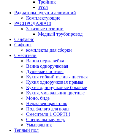
Тройник
Угол
Радиаторы чугун и алюминий
Комплектующие
РАСПРОДАЖА!!!
Заказные позиции
Медный трубопровод
Санфаянс
Сифоны
комплекты для сборки
Смесители
Ванна нержавейка
Ванна одноручковая
Душевые системы
Кухня гибкий излив - цветная
Кухня одноручковая прямая
Кухня одноручковые боковые
Кухня, умывальник цветные
Моно, биде
Нержавеющая сталь
Под фильтр для воды
Смесители 1 СОРТ!!!
Специальные, мед.
Умывальник
Теплый пол