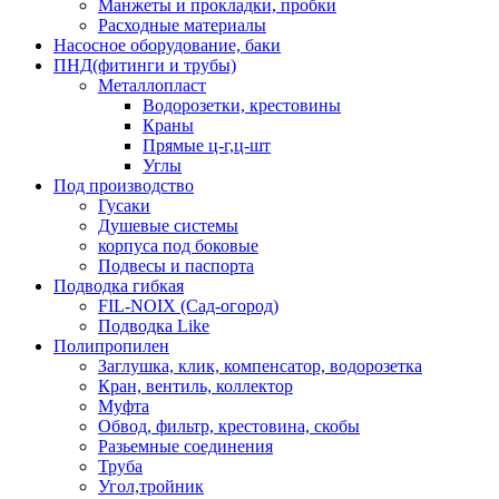
Манжеты и прокладки, пробки
Расходные материалы
Насосное оборудование, баки
ПНД(фитинги и трубы)
Металлопласт
Водорозетки, крестовины
Краны
Прямые ц-г,ц-шт
Углы
Под производство
Гусаки
Душевые системы
корпуса под боковые
Подвесы и паспорта
Подводка гибкая
FIL-NOIX (Сад-огород)
Подводка Like
Полипропилен
Заглушка, клик, компенсатор, водорозетка
Кран, вентиль, коллектор
Муфта
Обвод, фильтр, крестовина, скобы
Разьемные соединения
Труба
Угол,тройник