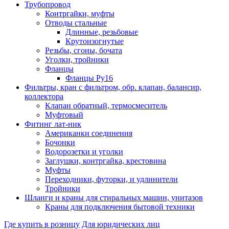
Трубопровод
Контргайки, муфты
Отводы стальные
Длинные, резьбовые
Крутоизогнутые
Резьбы, сгоны, бочата
Уголки, тройники
Фланцы
Фланцы Ру16
Фильтры, кран с фильтром, обр. клапан, балансир,
коллектора
Клапан обратный, термосмеситель
Муфтовый
Фитинг лат-ник
Американки соединения
Бочонки
Водорозетки и уголки
Заглушки, контргайка, крестовина
Муфты
Переходники, футорки, и удлинители
Тройники
Шланги и краны для стиральных машин, унитазов
Краны для подключения бытовой техники
Где купить в розницу
Для юридических лиц