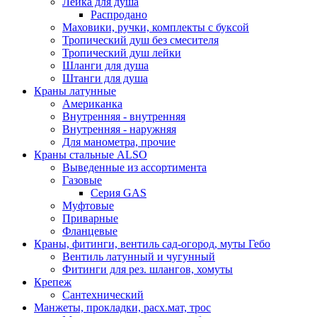
Лейка для душа
Распродано
Маховики, ручки, комплекты с буксой
Тропический душ без смесителя
Тропический душ лейки
Шланги для душа
Штанги для душа
Краны латунные
Американка
Внутренняя - внутренняя
Внутренняя - наружняя
Для манометра, прочие
Краны стальные ALSO
Выведенные из ассортимента
Газовые
Серия GAS
Муфтовые
Приварные
Фланцевые
Краны, фитинги, вентиль сад-огород, муты Гебо
Вентиль латунный и чугунный
Фитинги для рез. шлангов, хомуты
Крепеж
Сантехнический
Манжеты, прокладки, расх.мат, трос