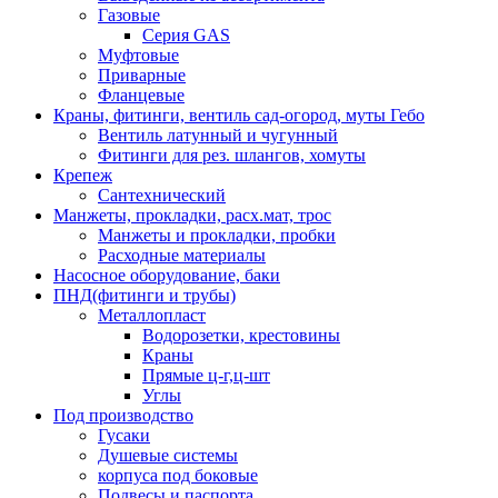
Газовые
Серия GAS
Муфтовые
Приварные
Фланцевые
Краны, фитинги, вентиль сад-огород, муты Гебо
Вентиль латунный и чугунный
Фитинги для рез. шлангов, хомуты
Крепеж
Сантехнический
Манжеты, прокладки, расх.мат, трос
Манжеты и прокладки, пробки
Расходные материалы
Насосное оборудование, баки
ПНД(фитинги и трубы)
Металлопласт
Водорозетки, крестовины
Краны
Прямые ц-г,ц-шт
Углы
Под производство
Гусаки
Душевые системы
корпуса под боковые
Подвесы и паспорта