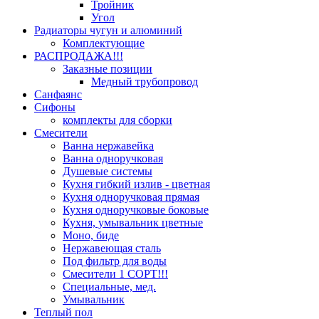
Тройник
Угол
Радиаторы чугун и алюминий
Комплектующие
РАСПРОДАЖА!!!
Заказные позиции
Медный трубопровод
Санфаянс
Сифоны
комплекты для сборки
Смесители
Ванна нержавейка
Ванна одноручковая
Душевые системы
Кухня гибкий излив - цветная
Кухня одноручковая прямая
Кухня одноручковые боковые
Кухня, умывальник цветные
Моно, биде
Нержавеющая сталь
Под фильтр для воды
Смесители 1 СОРТ!!!
Специальные, мед.
Умывальник
Теплый пол