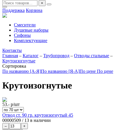
×
Поддержка
Корзина
Смесители
Душевые наборы
Сифоны
Комплектующие
Контакты
Главная
–
Каталог
–
Трубопровод
–
Отводы стальные
–
Крутоизогнутые
Сортировка
По названию [А-Я]
По названию [Я-А]
По цене
По цене
Крутоизогнутые
53.-
р/шт
Отвод ст. 90 гр. крутоизогнутый 45
00000509
/
13 в наличии