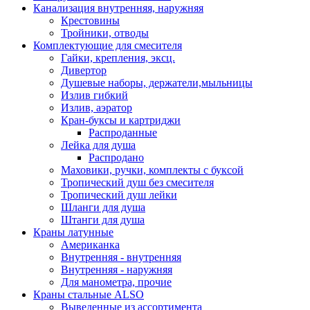
Канализация внутренняя, наружняя
Крестовины
Тройники, отводы
Комплектующие для смесителя
Гайки, крепления, эксц.
Дивертор
Душевые наборы, держатели,мыльницы
Излив гибкий
Излив, аэратор
Кран-буксы и картриджи
Распроданные
Лейка для душа
Распродано
Маховики, ручки, комплекты с буксой
Тропический душ без смесителя
Тропический душ лейки
Шланги для душа
Штанги для душа
Краны латунные
Американка
Внутренняя - внутренняя
Внутренняя - наружняя
Для манометра, прочие
Краны стальные ALSO
Выведенные из ассортимента