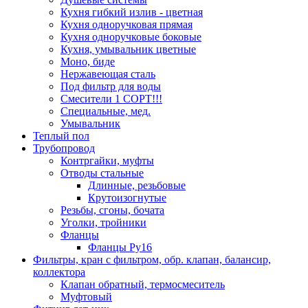
Кухня гибкий излив - цветная
Кухня одноручковая прямая
Кухня одноручковые боковые
Кухня, умывальник цветные
Моно, биде
Нержавеющая сталь
Под фильтр для воды
Смесители 1 СОРТ!!!
Специальные, мед.
Умывальник
Теплый пол
Трубопровод
Контргайки, муфты
Отводы стальные
Длинные, резьбовые
Крутоизогнутые
Резьбы, сгоны, бочата
Уголки, тройники
Фланцы
Фланцы Ру16
Фильтры, кран с фильтром, обр. клапан, балансир,
коллектора
Клапан обратный, термосмеситель
Муфтовый