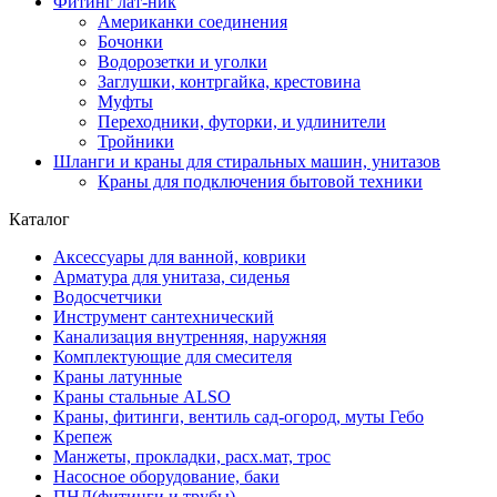
Фитинг лат-ник
Американки соединения
Бочонки
Водорозетки и уголки
Заглушки, контргайка, крестовина
Муфты
Переходники, футорки, и удлинители
Тройники
Шланги и краны для стиральных машин, унитазов
Краны для подключения бытовой техники
Каталог
Аксессуары для ванной, коврики
Арматура для унитаза, сиденья
Водосчетчики
Инструмент сантехнический
Канализация внутренняя, наружняя
Комплектующие для смесителя
Краны латунные
Краны стальные ALSO
Краны, фитинги, вентиль сад-огород, муты Гебо
Крепеж
Манжеты, прокладки, расх.мат, трос
Насосное оборудование, баки
ПНД(фитинги и трубы)