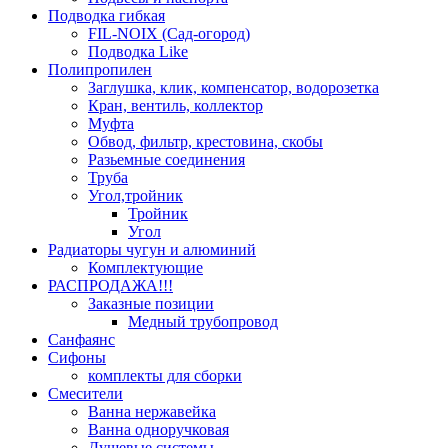
Подводка гибкая
FIL-NOIX (Сад-огород)
Подводка Like
Полипропилен
Заглушка, клик, компенсатор, водорозетка
Кран, вентиль, коллектор
Муфта
Обвод, фильтр, крестовина, скобы
Разьемные соединения
Труба
Угол,тройник
Тройник
Угол
Радиаторы чугун и алюминий
Комплектующие
РАСПРОДАЖА!!!
Заказные позиции
Медный трубопровод
Санфаянс
Сифоны
комплекты для сборки
Смесители
Ванна нержавейка
Ванна одноручковая
Душевые системы