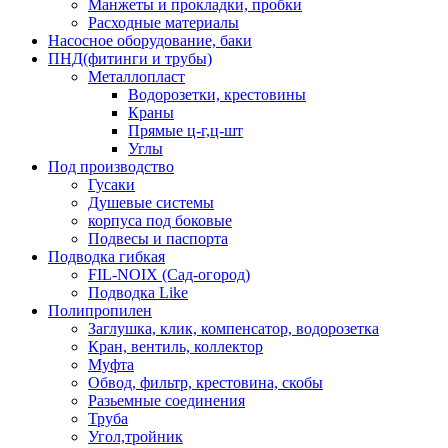
Манжеты и прокладки, пробки
Расходные материалы
Насосное оборудование, баки
ПНД(фитинги и трубы)
Металлопласт
Водорозетки, крестовины
Краны
Прямые ц-г,ц-шт
Углы
Под производство
Гусаки
Душевые системы
корпуса под боковые
Подвесы и паспорта
Подводка гибкая
FIL-NOIX (Сад-огород)
Подводка Like
Полипропилен
Заглушка, клик, компенсатор, водорозетка
Кран, вентиль, коллектор
Муфта
Обвод, фильтр, крестовина, скобы
Разьемные соединения
Труба
Угол,тройник