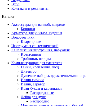
Вход
Контакты и реквизиты
Каталог
Аксессуары для ванной, коврики
Коврики
Арматура для унитаза, сиденья
Водосчетчики
Квартирные
Инструмент сантехнический
Канализация внутренняя, наружняя
Крестовины
Тройники, отводы
Комплектующие для смесителя
Гайки, крепления, эксц.
Дивертор
Душевые наборы, держатели,мыльницы
Излив гибкий
Излив, аэратор
Кран-буксы и картриджи
Распроданные
Лейка для душа
Распродано
Маховики, ручки, комплекты с буксой