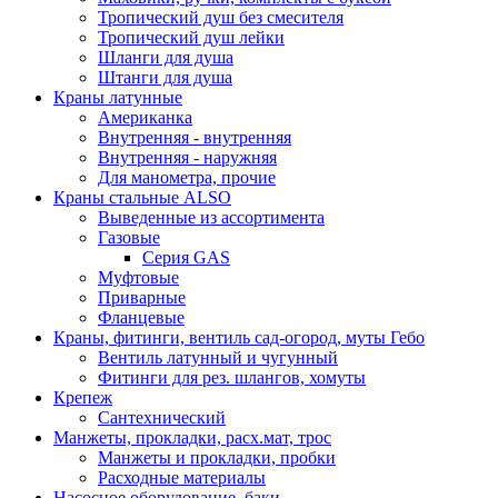
Тропический душ без смесителя
Тропический душ лейки
Шланги для душа
Штанги для душа
Краны латунные
Американка
Внутренняя - внутренняя
Внутренняя - наружняя
Для манометра, прочие
Краны стальные ALSO
Выведенные из ассортимента
Газовые
Серия GAS
Муфтовые
Приварные
Фланцевые
Краны, фитинги, вентиль сад-огород, муты Гебо
Вентиль латунный и чугунный
Фитинги для рез. шлангов, хомуты
Крепеж
Сантехнический
Манжеты, прокладки, расх.мат, трос
Манжеты и прокладки, пробки
Расходные материалы
Насосное оборудование, баки