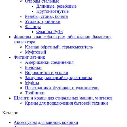
Отводы стальные
Длинные, резьбовые
Крутоизогнутые
Резьбы, сгоны, бочата
Уголки, тройники
Фланцы
Фланцы Ру16
Фильтры, кран с фильтром, обр. клапан, балансир,
коллектора
Клапан обратный, термосмеситель
Муфтовый
Фитинг лат-ник
Американки соединения
Бочонки
Водорозетки и уголки
Заглушки, контргайка, крестовина
Муфты
Переходники, футорки, и удлинители
Тройники
Шланги и краны для стиральных машин, унитазов
Краны для подключения бытовой техники
Каталог
Аксессуары для ванной, коврики