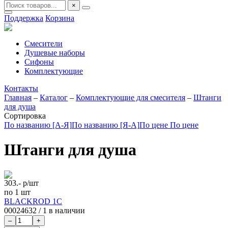
×
Поддержка
Корзина
Смесители
Душевые наборы
Сифоны
Комплектующие
Контакты
Главная
–
Каталог
–
Комплектующие для смесителя
–
Штанги
для душа
Сортировка
По названию [А-Я]
По названию [Я-А]
По цене
По цене
Штанги для душа
303.-
р/шт
по 1 шт
BLACKROD 1С
00024632
/
1 в наличии