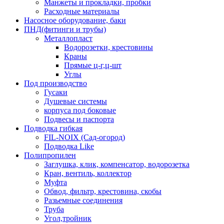
Манжеты и прокладки, пробки
Расходные материалы
Насосное оборудование, баки
ПНД(фитинги и трубы)
Металлопласт
Водорозетки, крестовины
Краны
Прямые ц-г,ц-шт
Углы
Под производство
Гусаки
Душевые системы
корпуса под боковые
Подвесы и паспорта
Подводка гибкая
FIL-NOIX (Сад-огород)
Подводка Like
Полипропилен
Заглушка, клик, компенсатор, водорозетка
Кран, вентиль, коллектор
Муфта
Обвод, фильтр, крестовина, скобы
Разьемные соединения
Труба
Угол,тройник