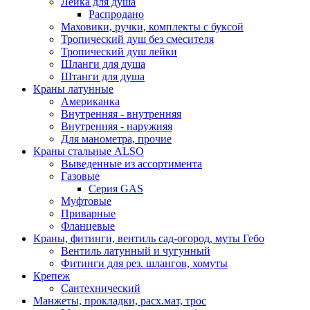
Лейка для душа
Распродано
Маховики, ручки, комплекты с буксой
Тропический душ без смесителя
Тропический душ лейки
Шланги для душа
Штанги для душа
Краны латунные
Американка
Внутренняя - внутренняя
Внутренняя - наружняя
Для манометра, прочие
Краны стальные ALSO
Выведенные из ассортимента
Газовые
Серия GAS
Муфтовые
Приварные
Фланцевые
Краны, фитинги, вентиль сад-огород, муты Гебо
Вентиль латунный и чугунный
Фитинги для рез. шлангов, хомуты
Крепеж
Сантехнический
Манжеты, прокладки, расх.мат, трос