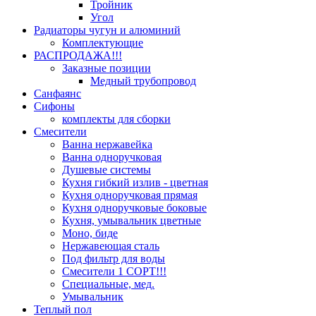
Тройник
Угол
Радиаторы чугун и алюминий
Комплектующие
РАСПРОДАЖА!!!
Заказные позиции
Медный трубопровод
Санфаянс
Сифоны
комплекты для сборки
Смесители
Ванна нержавейка
Ванна одноручковая
Душевые системы
Кухня гибкий излив - цветная
Кухня одноручковая прямая
Кухня одноручковые боковые
Кухня, умывальник цветные
Моно, биде
Нержавеющая сталь
Под фильтр для воды
Смесители 1 СОРТ!!!
Специальные, мед.
Умывальник
Теплый пол