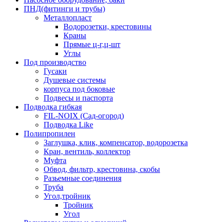
ПНД(фитинги и трубы)
Металлопласт
Водорозетки, крестовины
Краны
Прямые ц-г,ц-шт
Углы
Под производство
Гусаки
Душевые системы
корпуса под боковые
Подвесы и паспорта
Подводка гибкая
FIL-NOIX (Сад-огород)
Подводка Like
Полипропилен
Заглушка, клик, компенсатор, водорозетка
Кран, вентиль, коллектор
Муфта
Обвод, фильтр, крестовина, скобы
Разьемные соединения
Труба
Угол,тройник
Тройник
Угол