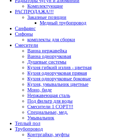
Радиаторы чугун и алюминий
Комплектующие
РАСПРОДАЖА!!!
Заказные позиции
Медный трубопровод
Санфаянс
Сифоны
комплекты для сборки
Смесители
Ванна нержавейка
Ванна одноручковая
Душевые системы
Кухня гибкий излив - цветная
Кухня одноручковая прямая
Кухня одноручковые боковые
Кухня, умывальник цветные
Моно, биде
Нержавеющая сталь
Под фильтр для воды
Смесители 1 СОРТ!!!
Специальные, мед.
Умывальник
Теплый пол
Трубопровод
Контргайки, муфты