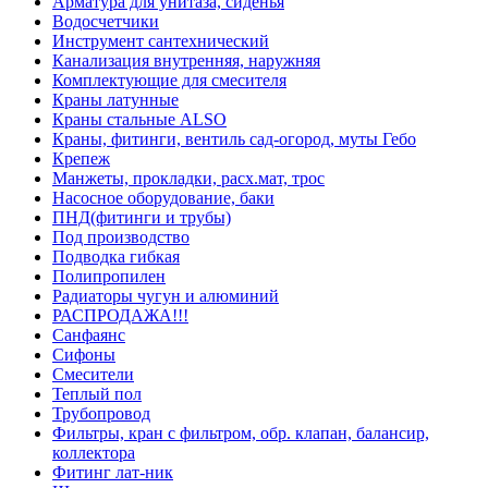
Арматура для унитаза, сиденья
Водосчетчики
Инструмент сантехнический
Канализация внутренняя, наружняя
Комплектующие для смесителя
Краны латунные
Краны стальные ALSO
Краны, фитинги, вентиль сад-огород, муты Гебо
Крепеж
Манжеты, прокладки, расх.мат, трос
Насосное оборудование, баки
ПНД(фитинги и трубы)
Под производство
Подводка гибкая
Полипропилен
Радиаторы чугун и алюминий
РАСПРОДАЖА!!!
Санфаянс
Сифоны
Смесители
Теплый пол
Трубопровод
Фильтры, кран с фильтром, обр. клапан, балансир,
коллектора
Фитинг лат-ник