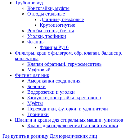
Трубопровод
Контргайки, муфты
Отводы стальные
Длинные, резьбовые
Крутоизогнутые
Резьбы, сгоны, бочата
Уголки, тройники
Фланцы
Фланцы Ру16
Фильтры, кран с фильтром, обр. клапан, балансир,
коллектора
Клапан обратный, термосмеситель
Муфтовый
Фитинг лат-ник
Американки соединения
Бочонки
Водорозетки и уголки
Заглушки, контргайка, крестовина
Муфты
Переходники, футорки, и удлинители
Тройники
Шланги и краны для стиральных машин, унитазов
Краны для подключения бытовой техники
Где купить в розницу
Для юридических лиц