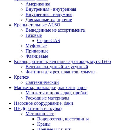
Американка
Внутренняя - внутренняя
Внутренняя - наружняя
Для манометра, прочие
Краны стальные ALSO
Выведенные из ассортимента
Газовые
Серия GAS
Муфтовые
Приварные
Фланцевые
Краны, фитинги, вентиль сад-огород, муты Гебо
Вентиль латунный и чугунный
Фитинги для рез. шлангов, хомуты
Крепеж
Сантехнический
Манжеты, прокладки, расх.мат, трос
Манжеты и прокладки, пробки
Расходные материалы
Насосное оборудование, баки
ПНД(фитинги и трубы)
Металлопласт
Водорозетки, крестовины
Краны
Прямые ц-г,ц-шт