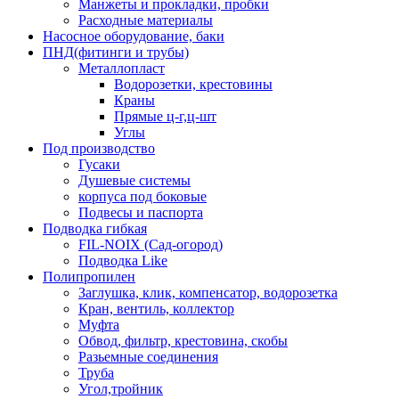
Манжеты и прокладки, пробки
Расходные материалы
Насосное оборудование, баки
ПНД(фитинги и трубы)
Металлопласт
Водорозетки, крестовины
Краны
Прямые ц-г,ц-шт
Углы
Под производство
Гусаки
Душевые системы
корпуса под боковые
Подвесы и паспорта
Подводка гибкая
FIL-NOIX (Сад-огород)
Подводка Like
Полипропилен
Заглушка, клик, компенсатор, водорозетка
Кран, вентиль, коллектор
Муфта
Обвод, фильтр, крестовина, скобы
Разьемные соединения
Труба
Угол,тройник