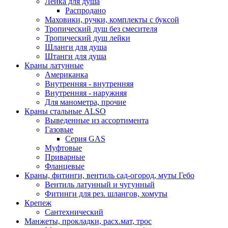
Лейка для душа
Распродано
Маховики, ручки, комплекты с буксой
Тропический душ без смесителя
Тропический душ лейки
Шланги для душа
Штанги для душа
Краны латунные
Американка
Внутренняя - внутренняя
Внутренняя - наружняя
Для манометра, прочие
Краны стальные ALSO
Выведенные из ассортимента
Газовые
Серия GAS
Муфтовые
Приварные
Фланцевые
Краны, фитинги, вентиль сад-огород, муты Гебо
Вентиль латунный и чугунный
Фитинги для рез. шлангов, хомуты
Крепеж
Сантехнический
Манжеты, прокладки, расх.мат, трос