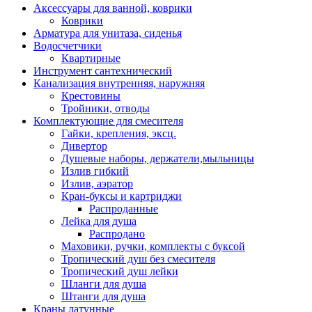
Аксессуары для ванной, коврики
Коврики
Арматура для унитаза, сиденья
Водосчетчики
Квартирные
Инструмент сантехнический
Канализация внутренняя, наружняя
Крестовины
Тройники, отводы
Комплектующие для смесителя
Гайки, крепления, эксц.
Дивертор
Душевые наборы, держатели,мыльницы
Излив гибкий
Излив, аэратор
Кран-буксы и картриджи
Распроданные
Лейка для душа
Распродано
Маховики, ручки, комплекты с буксой
Тропический душ без смесителя
Тропический душ лейки
Шланги для душа
Штанги для душа
Краны латунные