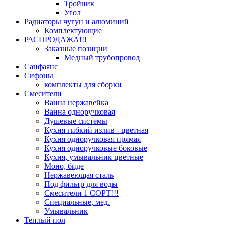
Тройник
Угол
Радиаторы чугун и алюминий
Комплектующие
РАСПРОДАЖА!!!
Заказные позиции
Медный трубопровод
Санфаянс
Сифоны
комплекты для сборки
Смесители
Ванна нержавейка
Ванна одноручковая
Душевые системы
Кухня гибкий излив - цветная
Кухня одноручковая прямая
Кухня одноручковые боковые
Кухня, умывальник цветные
Моно, биде
Нержавеющая сталь
Под фильтр для воды
Смесители 1 СОРТ!!!
Специальные, мед.
Умывальник
Теплый пол