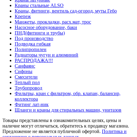
Краны стальные ALSO
Краны, фитинги, вентиль сад-огород, муты Гебо
Крепеж
Манжеты, прокладки, расх.мат, трос
Насосное оборудование, баки
ПНД(фитинги и трубы)
Под производство
Подводка гибкая
Полипропилен
Радиаторы чугун и алюминий
РАСПРОДАЖА!!!
Санфаянс
Сифоны
Смесители
Теплый пол
Трубопровод
Фильтры, кран с фильтром, обр. клапан, балансир,
коллектора
Фитинг лат-ник
Шланги и краны для стиральных машин, унитазов
Товары представлены в ознакомительных целях, цены и
наличие могут отличаться, обратитесь к продавцу магазина.
Предложение не является публичной офертой.
Политика и
соглашение о персональных данных.