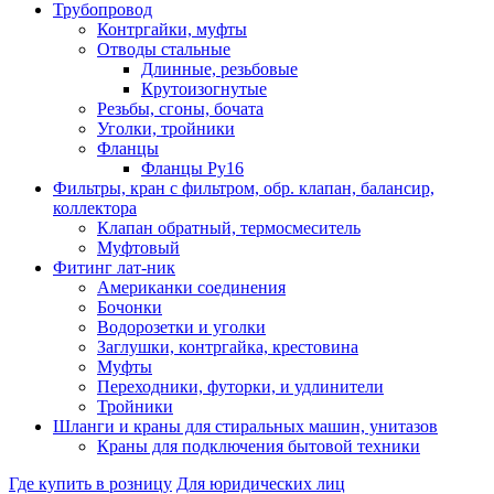
Трубопровод
Контргайки, муфты
Отводы стальные
Длинные, резьбовые
Крутоизогнутые
Резьбы, сгоны, бочата
Уголки, тройники
Фланцы
Фланцы Ру16
Фильтры, кран с фильтром, обр. клапан, балансир,
коллектора
Клапан обратный, термосмеситель
Муфтовый
Фитинг лат-ник
Американки соединения
Бочонки
Водорозетки и уголки
Заглушки, контргайка, крестовина
Муфты
Переходники, футорки, и удлинители
Тройники
Шланги и краны для стиральных машин, унитазов
Краны для подключения бытовой техники
Где купить в розницу
Для юридических лиц