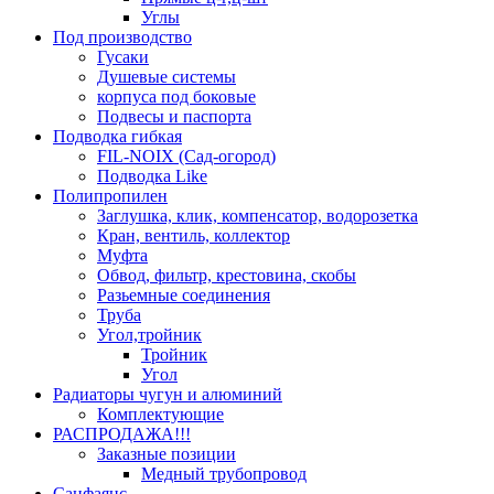
Углы
Под производство
Гусаки
Душевые системы
корпуса под боковые
Подвесы и паспорта
Подводка гибкая
FIL-NOIX (Сад-огород)
Подводка Like
Полипропилен
Заглушка, клик, компенсатор, водорозетка
Кран, вентиль, коллектор
Муфта
Обвод, фильтр, крестовина, скобы
Разьемные соединения
Труба
Угол,тройник
Тройник
Угол
Радиаторы чугун и алюминий
Комплектующие
РАСПРОДАЖА!!!
Заказные позиции
Медный трубопровод
Санфаянс