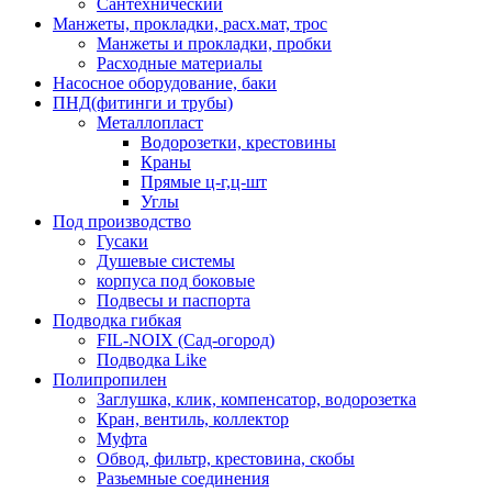
Сантехнический
Манжеты, прокладки, расх.мат, трос
Манжеты и прокладки, пробки
Расходные материалы
Насосное оборудование, баки
ПНД(фитинги и трубы)
Металлопласт
Водорозетки, крестовины
Краны
Прямые ц-г,ц-шт
Углы
Под производство
Гусаки
Душевые системы
корпуса под боковые
Подвесы и паспорта
Подводка гибкая
FIL-NOIX (Сад-огород)
Подводка Like
Полипропилен
Заглушка, клик, компенсатор, водорозетка
Кран, вентиль, коллектор
Муфта
Обвод, фильтр, крестовина, скобы
Разьемные соединения