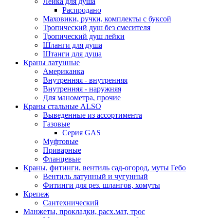
Лейка для душа
Распродано
Маховики, ручки, комплекты с буксой
Тропический душ без смесителя
Тропический душ лейки
Шланги для душа
Штанги для душа
Краны латунные
Американка
Внутренняя - внутренняя
Внутренняя - наружняя
Для манометра, прочие
Краны стальные ALSO
Выведенные из ассортимента
Газовые
Серия GAS
Муфтовые
Приварные
Фланцевые
Краны, фитинги, вентиль сад-огород, муты Гебо
Вентиль латунный и чугунный
Фитинги для рез. шлангов, хомуты
Крепеж
Сантехнический
Манжеты, прокладки, расх.мат, трос