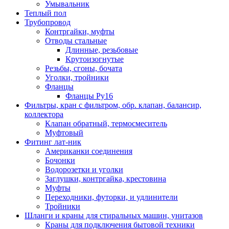
Умывальник
Теплый пол
Трубопровод
Контргайки, муфты
Отводы стальные
Длинные, резьбовые
Крутоизогнутые
Резьбы, сгоны, бочата
Уголки, тройники
Фланцы
Фланцы Ру16
Фильтры, кран с фильтром, обр. клапан, балансир,
коллектора
Клапан обратный, термосмеситель
Муфтовый
Фитинг лат-ник
Американки соединения
Бочонки
Водорозетки и уголки
Заглушки, контргайка, крестовина
Муфты
Переходники, футорки, и удлинители
Тройники
Шланги и краны для стиральных машин, унитазов
Краны для подключения бытовой техники