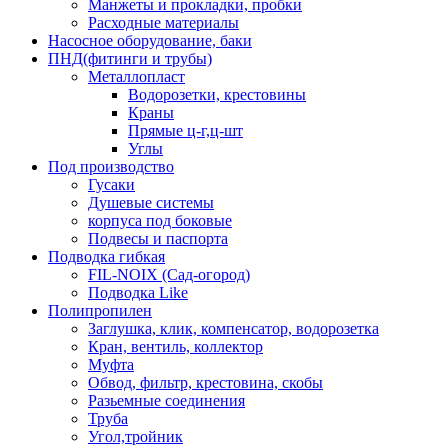
Манжеты и прокладки, пробки
Расходные материалы
Насосное оборудование, баки
ПНД(фитинги и трубы)
Металлопласт
Водорозетки, крестовины
Краны
Прямые ц-г,ц-шт
Углы
Под производство
Гусаки
Душевые системы
корпуса под боковые
Подвесы и паспорта
Подводка гибкая
FIL-NOIX (Сад-огород)
Подводка Like
Полипропилен
Заглушка, клик, компенсатор, водорозетка
Кран, вентиль, коллектор
Муфта
Обвод, фильтр, крестовина, скобы
Разьемные соединения
Труба
Угол,тройник