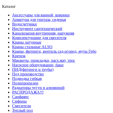
Каталог
Аксессуары для ванной, коврики
Арматура для унитаза, сиденья
Водосчетчики
Инструмент сантехнический
Канализация внутренняя, наружняя
Комплектующие для смесителя
Краны латунные
Краны стальные ALSO
Краны, фитинги, вентиль сад-огород, муты Гебо
Крепеж
Манжеты, прокладки, расх.мат, трос
Насосное оборудование, баки
ПНД(фитинги и трубы)
Под производство
Подводка гибкая
Полипропилен
Радиаторы чугун и алюминий
РАСПРОДАЖА!!!
Санфаянс
Сифоны
Смесители
Теплый пол