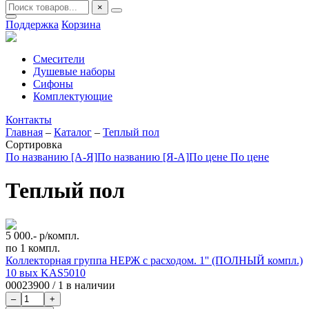
×
Поддержка
Корзина
Смесители
Душевые наборы
Сифоны
Комплектующие
Контакты
Главная
–
Каталог
–
Теплый пол
Сортировка
По названию [А-Я]
По названию [Я-А]
По цене
По цене
Теплый пол
5 000.-
р/компл.
по 1 компл.
Коллекторная группа НЕРЖ с расходом. 1'' (ПОЛНЫЙ компл.)
10 вых KAS5010
00023900
/
1 в наличии