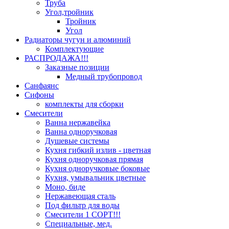
Труба
Угол,тройник
Тройник
Угол
Радиаторы чугун и алюминий
Комплектующие
РАСПРОДАЖА!!!
Заказные позиции
Медный трубопровод
Санфаянс
Сифоны
комплекты для сборки
Смесители
Ванна нержавейка
Ванна одноручковая
Душевые системы
Кухня гибкий излив - цветная
Кухня одноручковая прямая
Кухня одноручковые боковые
Кухня, умывальник цветные
Моно, биде
Нержавеющая сталь
Под фильтр для воды
Смесители 1 СОРТ!!!
Специальные, мед.