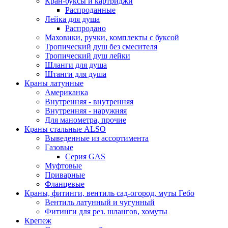
Кран-буксы и картриджи
Распроданные
Лейка для душа
Распродано
Маховики, ручки, комплекты с буксой
Тропический душ без смесителя
Тропический душ лейки
Шланги для душа
Штанги для душа
Краны латунные
Американка
Внутренняя - внутренняя
Внутренняя - наружняя
Для манометра, прочие
Краны стальные ALSO
Выведенные из ассортимента
Газовые
Серия GAS
Муфтовые
Приварные
Фланцевые
Краны, фитинги, вентиль сад-огород, муты Гебо
Вентиль латунный и чугунный
Фитинги для рез. шлангов, хомуты
Крепеж