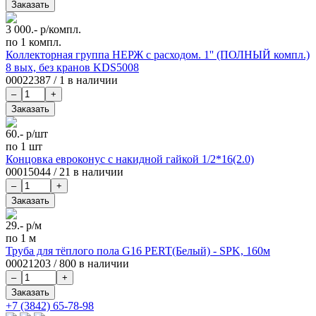
3 000.-
р/компл.
по 1 компл.
Коллекторная группа НЕРЖ с расходом. 1'' (ПОЛНЫЙ компл.)
8 вых, без кранов KDS5008
00022387
/
1 в наличии
60.-
р/шт
по 1 шт
Концовка евроконус с накидной гайкой 1/2*16(2.0)
00015044
/
21 в наличии
29.-
р/м
по 1 м
Труба для тёплого пола G16 PERT(Белый) - SPK, 160м
00021203
/
800 в наличии
+7 (3842) 65-78-98