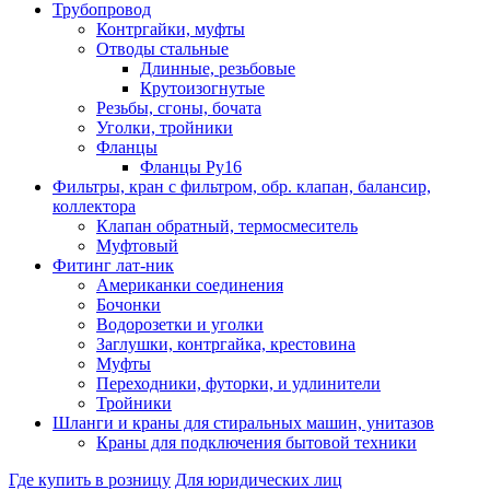
Трубопровод
Контргайки, муфты
Отводы стальные
Длинные, резьбовые
Крутоизогнутые
Резьбы, сгоны, бочата
Уголки, тройники
Фланцы
Фланцы Ру16
Фильтры, кран с фильтром, обр. клапан, балансир,
коллектора
Клапан обратный, термосмеситель
Муфтовый
Фитинг лат-ник
Американки соединения
Бочонки
Водорозетки и уголки
Заглушки, контргайка, крестовина
Муфты
Переходники, футорки, и удлинители
Тройники
Шланги и краны для стиральных машин, унитазов
Краны для подключения бытовой техники
Где купить в розницу
Для юридических лиц