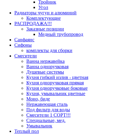
Тройник
Угол
Радиаторы чугун и алюминий
Комплектующие
РАСПРОДАЖА!!!
Заказные позиции
Медный трубопровод
Санфаянс
Сифоны
комплекты для сборки
Смесители
Ванна нержавейка
Ванна одноручковая
Душевые системы
Кухня гибкий излив - цветная
Кухня одноручковая прямая
Кухня одноручковые боковые
Кухня, умывальник цветные
Моно, биде
Нержавеющая сталь
Под фильтр для воды
Смесители 1 СОРТ!!!
Специальные, мед.
Умывальник
Теплый пол