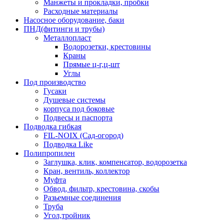
Манжеты и прокладки, пробки
Расходные материалы
Насосное оборудование, баки
ПНД(фитинги и трубы)
Металлопласт
Водорозетки, крестовины
Краны
Прямые ц-г,ц-шт
Углы
Под производство
Гусаки
Душевые системы
корпуса под боковые
Подвесы и паспорта
Подводка гибкая
FIL-NOIX (Сад-огород)
Подводка Like
Полипропилен
Заглушка, клик, компенсатор, водорозетка
Кран, вентиль, коллектор
Муфта
Обвод, фильтр, крестовина, скобы
Разьемные соединения
Труба
Угол,тройник