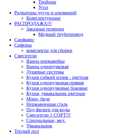
Тройник
Угол
Радиаторы чугун и алюминий
Комплектующие
РАСПРОДАЖА!!!
Заказные позиции
Медный трубопровод
Санфаянс
Сифоны
комплекты для сборки
Смесители
Ванна нержавейка
Ванна одноручковая
Душевые системы
Кухня гибкий излив - цветная
Кухня одноручковая прямая
Кухня одноручковые боковые
Кухня, умывальник цветные
Моно, биде
Нержавеющая сталь
Под фильтр для воды
Смесители 1 СОРТ!!!
Специальные, мед.
Умывальник
Теплый пол