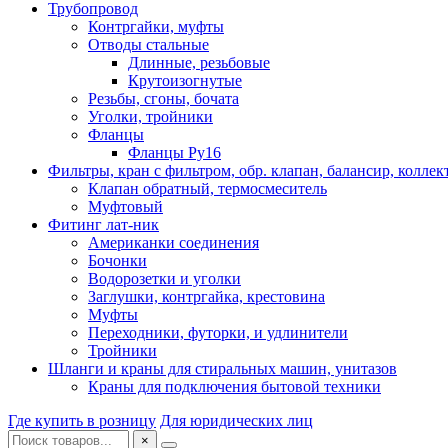
Трубопровод
Контргайки, муфты
Отводы стальные
Длинные, резьбовые
Крутоизогнутые
Резьбы, сгоны, бочата
Уголки, тройники
Фланцы
Фланцы Ру16
Фильтры, кран с фильтром, обр. клапан, балансир, коллек
Клапан обратный, термосмеситель
Муфтовый
Фитинг лат-ник
Американки соединения
Бочонки
Водорозетки и уголки
Заглушки, контргайка, крестовина
Муфты
Переходники, футорки, и удлинители
Тройники
Шланги и краны для стиральных машин, унитазов
Краны для подключения бытовой техники
Где купить в розницу
Для юридических лиц
×