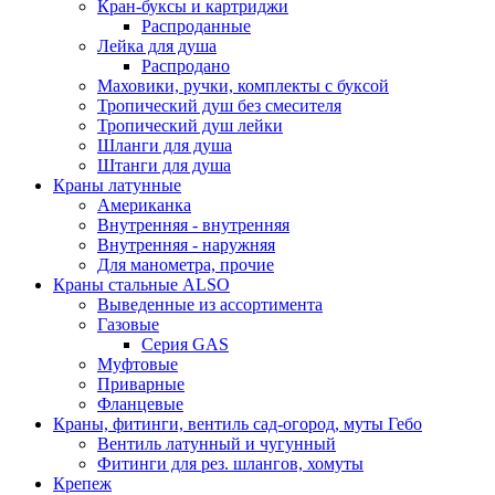
Кран-буксы и картриджи
Распроданные
Лейка для душа
Распродано
Маховики, ручки, комплекты с буксой
Тропический душ без смесителя
Тропический душ лейки
Шланги для душа
Штанги для душа
Краны латунные
Американка
Внутренняя - внутренняя
Внутренняя - наружняя
Для манометра, прочие
Краны стальные ALSO
Выведенные из ассортимента
Газовые
Серия GAS
Муфтовые
Приварные
Фланцевые
Краны, фитинги, вентиль сад-огород, муты Гебо
Вентиль латунный и чугунный
Фитинги для рез. шлангов, хомуты
Крепеж