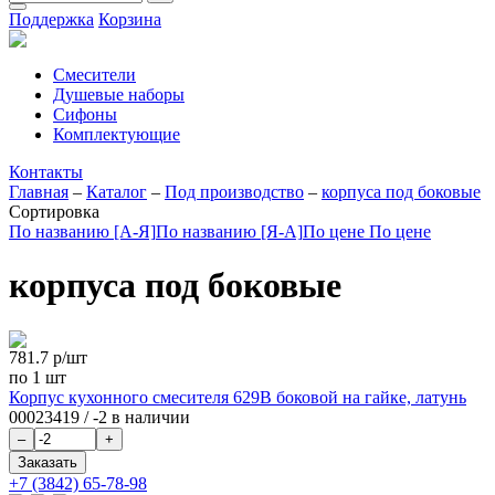
Поддержка
Корзина
Смесители
Душевые наборы
Сифоны
Комплектующие
Контакты
Главная
–
Каталог
–
Под производство
–
корпуса под боковые
Сортировка
По названию [А-Я]
По названию [Я-А]
По цене
По цене
корпуса под боковые
781.7
р/шт
по 1 шт
Корпус кухонного смесителя 629B боковой на гайке, латунь
00023419
/
-2 в наличии
+7 (3842) 65-78-98