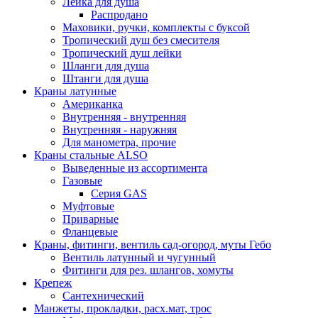
Лейка для душа
Распродано
Маховики, ручки, комплекты с буксой
Тропический душ без смесителя
Тропический душ лейки
Шланги для душа
Штанги для душа
Краны латунные
Американка
Внутренняя - внутренняя
Внутренняя - наружняя
Для манометра, прочие
Краны стальные ALSO
Выведенные из ассортимента
Газовые
Серия GAS
Муфтовые
Приварные
Фланцевые
Краны, фитинги, вентиль сад-огород, муты Гебо
Вентиль латунный и чугунный
Фитинги для рез. шлангов, хомуты
Крепеж
Сантехнический
Манжеты, прокладки, расх.мат, трос