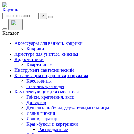
Корзина
×
Каталог
Аксессуары для ванной, коврики
Коврики
Арматура для унитаза, сиденья
Водосчетчики
Квартирные
Инструмент сантехнический
Канализация внутренняя, наружняя
Крестовины
Тройники, отводы
Комплектующие для смесителя
Гайки, крепления, эксц.
Дивертор
Душевые наборы, держатели,мыльницы
Излив гибкий
Излив, аэратор
Кран-буксы и картриджи
Распроданные