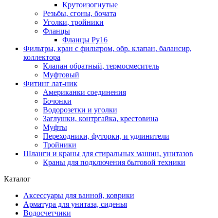
Крутоизогнутые
Резьбы, сгоны, бочата
Уголки, тройники
Фланцы
Фланцы Ру16
Фильтры, кран с фильтром, обр. клапан, балансир,
коллектора
Клапан обратный, термосмеситель
Муфтовый
Фитинг лат-ник
Американки соединения
Бочонки
Водорозетки и уголки
Заглушки, контргайка, крестовина
Муфты
Переходники, футорки, и удлинители
Тройники
Шланги и краны для стиральных машин, унитазов
Краны для подключения бытовой техники
Каталог
Аксессуары для ванной, коврики
Арматура для унитаза, сиденья
Водосчетчики