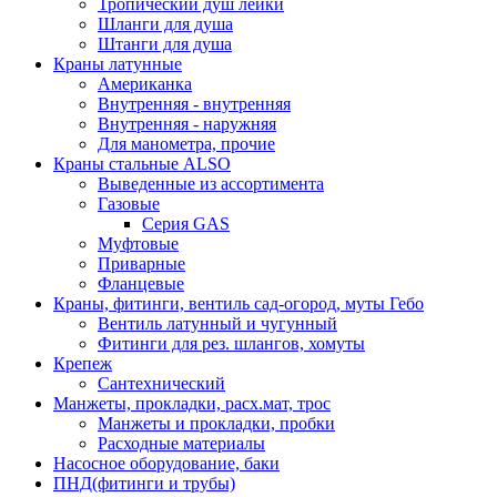
Тропический душ лейки
Шланги для душа
Штанги для душа
Краны латунные
Американка
Внутренняя - внутренняя
Внутренняя - наружняя
Для манометра, прочие
Краны стальные ALSO
Выведенные из ассортимента
Газовые
Серия GAS
Муфтовые
Приварные
Фланцевые
Краны, фитинги, вентиль сад-огород, муты Гебо
Вентиль латунный и чугунный
Фитинги для рез. шлангов, хомуты
Крепеж
Сантехнический
Манжеты, прокладки, расх.мат, трос
Манжеты и прокладки, пробки
Расходные материалы
Насосное оборудование, баки
ПНД(фитинги и трубы)