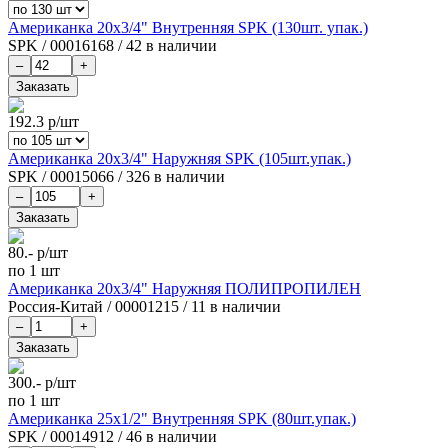
Американка 20х3/4" Внутренняя SPK (130шт. упак.)
SPK
/
00016168
/
42 в наличии
192.3
р/шт
Американка 20х3/4" Наружняя SPK (105шт.упак.)
SPK
/
00015066
/
326 в наличии
80.-
р/шт
по 1 шт
Американка 20х3/4" Наружняя ПОЛИПРОПИЛЕН
Россия-Китай
/
00001215
/
11 в наличии
300.-
р/шт
по 1 шт
Американка 25х1/2" Внутренняя SPK (80шт.упак.)
SPK
/
00014912
/
46 в наличии