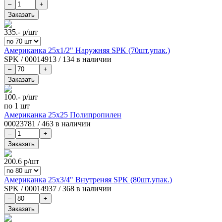
335.-
р/шт
Американка 25х1/2" Наружняя SPK (70шт.упак.)
SPK
/
00014913
/
134 в наличии
100.-
р/шт
по 1 шт
Американка 25х25 Полипропилен
00023781
/
463 в наличии
200.6
р/шт
Американка 25х3/4" Внутреняя SPK (80шт.упак.)
SPK
/
00014937
/
368 в наличии