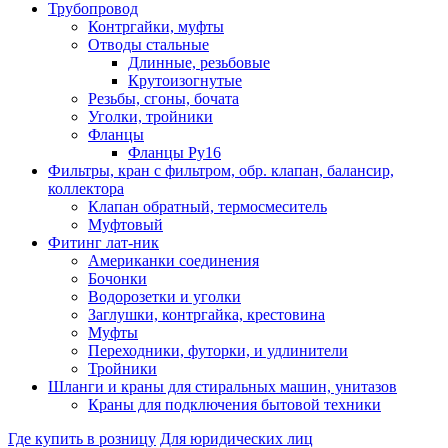
Трубопровод
Контргайки, муфты
Отводы стальные
Длинные, резьбовые
Крутоизогнутые
Резьбы, сгоны, бочата
Уголки, тройники
Фланцы
Фланцы Ру16
Фильтры, кран с фильтром, обр. клапан, балансир,
коллектора
Клапан обратный, термосмеситель
Муфтовый
Фитинг лат-ник
Американки соединения
Бочонки
Водорозетки и уголки
Заглушки, контргайка, крестовина
Муфты
Переходники, футорки, и удлинители
Тройники
Шланги и краны для стиральных машин, унитазов
Краны для подключения бытовой техники
Где купить в розницу
Для юридических лиц