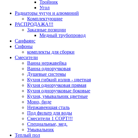
Тройник
Угол
Радиаторы чугун и алюминий
Комплектующие
РАСПРОДАЖА!!!
Заказные позиции
Медный трубопровод
Санфаянс
Сифоны
комплекты для сборки
Смесители
Ванна нержавейка
Ванна одноручковая
Душевые системы
Кухня гибкий излив - цветная
Кухня одноручковая прямая
Кухня одноручковые боковые
Кухня, умывальник цветные
Моно, биде
Нержавеющая сталь
Под фильтр для воды
Смесители 1 СОРТ!!!
Специальные, мед.
Умывальник
Теплый пол