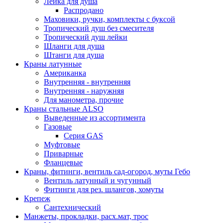
Лейка для душа
Распродано
Маховики, ручки, комплекты с буксой
Тропический душ без смесителя
Тропический душ лейки
Шланги для душа
Штанги для душа
Краны латунные
Американка
Внутренняя - внутренняя
Внутренняя - наружняя
Для манометра, прочие
Краны стальные ALSO
Выведенные из ассортимента
Газовые
Серия GAS
Муфтовые
Приварные
Фланцевые
Краны, фитинги, вентиль сад-огород, муты Гебо
Вентиль латунный и чугунный
Фитинги для рез. шлангов, хомуты
Крепеж
Сантехнический
Манжеты, прокладки, расх.мат, трос