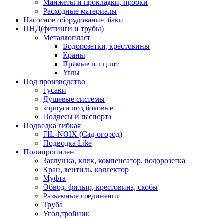
Манжеты и прокладки, пробки
Расходные материалы
Насосное оборудование, баки
ПНД(фитинги и трубы)
Металлопласт
Водорозетки, крестовины
Краны
Прямые ц-г,ц-шт
Углы
Под производство
Гусаки
Душевые системы
корпуса под боковые
Подвесы и паспорта
Подводка гибкая
FIL-NOIX (Сад-огород)
Подводка Like
Полипропилен
Заглушка, клик, компенсатор, водорозетка
Кран, вентиль, коллектор
Муфта
Обвод, фильтр, крестовина, скобы
Разьемные соединения
Труба
Угол,тройник