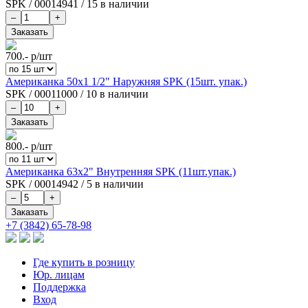
SPK
/
00014941
/
15 в наличии
700.-
р/шт
Американка 50х1 1/2" Наружняя SPK (15шт. упак.)
SPK
/
00011000
/
10 в наличии
800.-
р/шт
Американка 63х2" Внутренняя SPK (11шт.упак.)
SPK
/
00014942
/
5 в наличии
+7 (3842) 65-78-98
Где купить в розницу
Юр. лицам
Поддержка
Вход