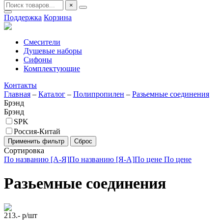
×
Поддержка
Корзина
Смесители
Душевые наборы
Сифоны
Комплектующие
Контакты
Главная
–
Каталог
–
Полипропилен
–
Разьемные соединения
Брэнд
Брэнд
SPK
Россия-Китай
Сортировка
По названию [А-Я]
По названию [Я-А]
По цене
По цене
Разьемные соединения
213.-
р/шт