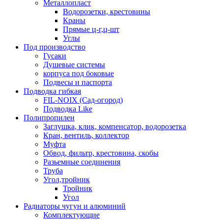
Металлопласт
Водорозетки, крестовины
Краны
Прямые ц-г,ц-шт
Углы
Под производство
Гусаки
Душевые системы
корпуса под боковые
Подвесы и паспорта
Подводка гибкая
FIL-NOIX (Сад-огород)
Подводка Like
Полипропилен
Заглушка, клик, компенсатор, водорозетка
Кран, вентиль, коллектор
Муфта
Обвод, фильтр, крестовина, скобы
Разьемные соединения
Труба
Угол,тройник
Тройник
Угол
Радиаторы чугун и алюминий
Комплектующие