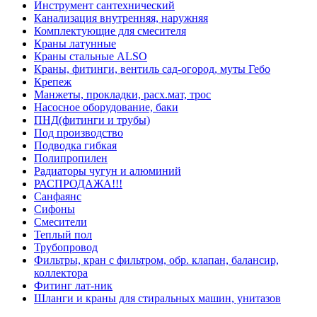
Инструмент сантехнический
Канализация внутренняя, наружняя
Комплектующие для смесителя
Краны латунные
Краны стальные ALSO
Краны, фитинги, вентиль сад-огород, муты Гебо
Крепеж
Манжеты, прокладки, расх.мат, трос
Насосное оборудование, баки
ПНД(фитинги и трубы)
Под производство
Подводка гибкая
Полипропилен
Радиаторы чугун и алюминий
РАСПРОДАЖА!!!
Санфаянс
Сифоны
Смесители
Теплый пол
Трубопровод
Фильтры, кран с фильтром, обр. клапан, балансир,
коллектора
Фитинг лат-ник
Шланги и краны для стиральных машин, унитазов