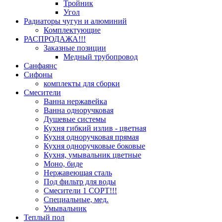
Тройник
Угол
Радиаторы чугун и алюминий
Комплектующие
РАСПРОДАЖА!!!
Заказные позиции
Медный трубопровод
Санфаянс
Сифоны
комплекты для сборки
Смесители
Ванна нержавейка
Ванна одноручковая
Душевые системы
Кухня гибкий излив - цветная
Кухня одноручковая прямая
Кухня одноручковые боковые
Кухня, умывальник цветные
Моно, биде
Нержавеющая сталь
Под фильтр для воды
Смесители 1 СОРТ!!!
Специальные, мед.
Умывальник
Теплый пол