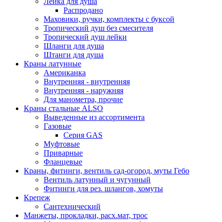
Лейка для душа
Распродано
Маховики, ручки, комплекты с буксой
Тропический душ без смесителя
Тропический душ лейки
Шланги для душа
Штанги для душа
Краны латунные
Американка
Внутренняя - внутренняя
Внутренняя - наружняя
Для манометра, прочие
Краны стальные ALSO
Выведенные из ассортимента
Газовые
Серия GAS
Муфтовые
Приварные
Фланцевые
Краны, фитинги, вентиль сад-огород, муты Гебо
Вентиль латунный и чугунный
Фитинги для рез. шлангов, хомуты
Крепеж
Сантехнический
Манжеты, прокладки, расх.мат, трос