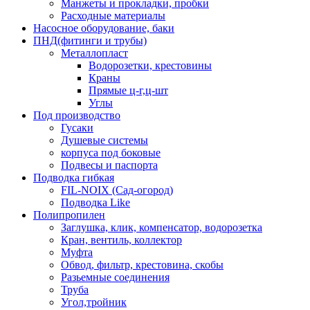
Манжеты и прокладки, пробки
Расходные материалы
Насосное оборудование, баки
ПНД(фитинги и трубы)
Металлопласт
Водорозетки, крестовины
Краны
Прямые ц-г,ц-шт
Углы
Под производство
Гусаки
Душевые системы
корпуса под боковые
Подвесы и паспорта
Подводка гибкая
FIL-NOIX (Сад-огород)
Подводка Like
Полипропилен
Заглушка, клик, компенсатор, водорозетка
Кран, вентиль, коллектор
Муфта
Обвод, фильтр, крестовина, скобы
Разьемные соединения
Труба
Угол,тройник