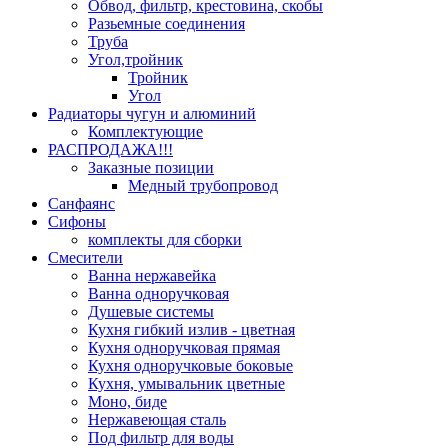
Обвод, фильтр, крестовина, скобы
Разьемные соединения
Труба
Угол,тройник
Тройник
Угол
Радиаторы чугун и алюминий
Комплектующие
РАСПРОДАЖА!!!
Заказные позиции
Медный трубопровод
Санфаянс
Сифоны
комплекты для сборки
Смесители
Ванна нержавейка
Ванна одноручковая
Душевые системы
Кухня гибкий излив - цветная
Кухня одноручковая прямая
Кухня одноручковые боковые
Кухня, умывальник цветные
Моно, биде
Нержавеющая сталь
Под фильтр для воды