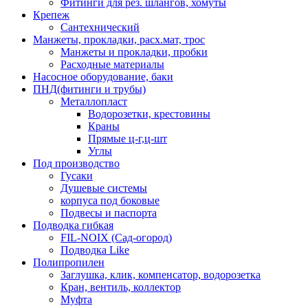
Фитинги для рез. шлангов, хомуты
Крепеж
Сантехнический
Манжеты, прокладки, расх.мат, трос
Манжеты и прокладки, пробки
Расходные материалы
Насосное оборудование, баки
ПНД(фитинги и трубы)
Металлопласт
Водорозетки, крестовины
Краны
Прямые ц-г,ц-шт
Углы
Под производство
Гусаки
Душевые системы
корпуса под боковые
Подвесы и паспорта
Подводка гибкая
FIL-NOIX (Сад-огород)
Подводка Like
Полипропилен
Заглушка, клик, компенсатор, водорозетка
Кран, вентиль, коллектор
Муфта