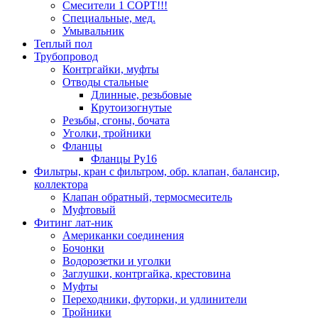
Смесители 1 СОРТ!!!
Специальные, мед.
Умывальник
Теплый пол
Трубопровод
Контргайки, муфты
Отводы стальные
Длинные, резьбовые
Крутоизогнутые
Резьбы, сгоны, бочата
Уголки, тройники
Фланцы
Фланцы Ру16
Фильтры, кран с фильтром, обр. клапан, балансир,
коллектора
Клапан обратный, термосмеситель
Муфтовый
Фитинг лат-ник
Американки соединения
Бочонки
Водорозетки и уголки
Заглушки, контргайка, крестовина
Муфты
Переходники, футорки, и удлинители
Тройники