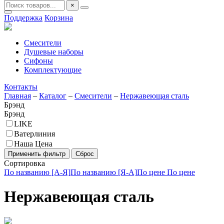
×
Поддержка
Корзина
Смесители
Душевые наборы
Сифоны
Комплектующие
Контакты
Главная
–
Каталог
–
Смесители
–
Нержавеющая сталь
Брэнд
Брэнд
LIKE
Ватерлиния
Наша Цена
Сортировка
По названию [А-Я]
По названию [Я-А]
По цене
По цене
Нержавеющая сталь