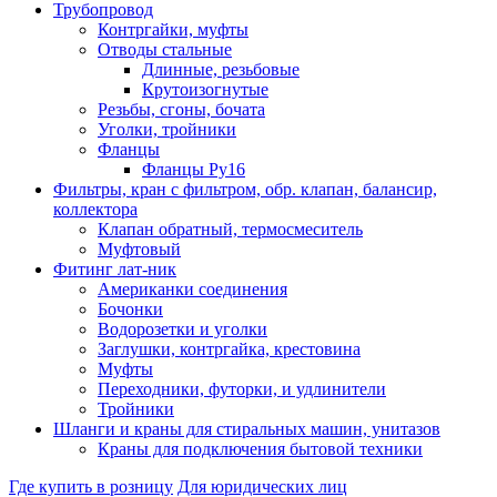
Трубопровод
Контргайки, муфты
Отводы стальные
Длинные, резьбовые
Крутоизогнутые
Резьбы, сгоны, бочата
Уголки, тройники
Фланцы
Фланцы Ру16
Фильтры, кран с фильтром, обр. клапан, балансир,
коллектора
Клапан обратный, термосмеситель
Муфтовый
Фитинг лат-ник
Американки соединения
Бочонки
Водорозетки и уголки
Заглушки, контргайка, крестовина
Муфты
Переходники, футорки, и удлинители
Тройники
Шланги и краны для стиральных машин, унитазов
Краны для подключения бытовой техники
Где купить в розницу
Для юридических лиц