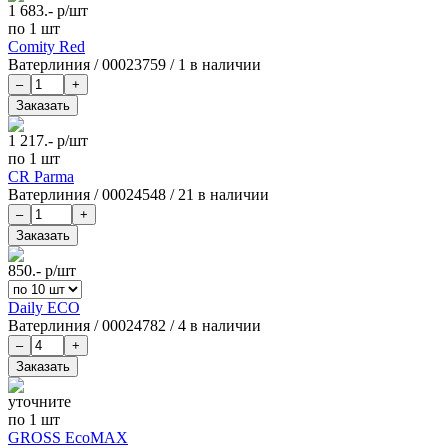
1 683.-
р/шт
по 1 шт
Comity Red
Ватерлиния
/
00023759
/
1 в наличии
1 217.-
р/шт
по 1 шт
CR Parma
Ватерлиния
/
00024548
/
21 в наличии
850.-
р/шт
Daily ECO
Ватерлиния
/
00024782
/
4 в наличии
уточните
по 1 шт
GROSS EcoMAX