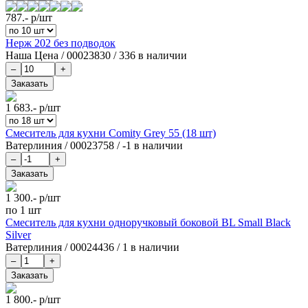
787.-
р/шт
Нерж 202 без подводок
Наша Цена
/
00023830
/
336 в наличии
1 683.-
р/шт
Смеситель для кухни Comity Grey 55 (18 шт)
Ватерлиния
/
00023758
/
-1 в наличии
1 300.-
р/шт
по 1 шт
Смеситель для кухни одноручковый боковой BL Small Black
Silver
Ватерлиния
/
00024436
/
1 в наличии
1 800.-
р/шт