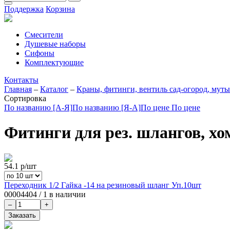
Поддержка
Корзина
Смесители
Душевые наборы
Сифоны
Комплектующие
Контакты
Главная
–
Каталог
–
Краны, фитинги, вентиль сад-огород, муты
Сортировка
По названию [А-Я]
По названию [Я-А]
По цене
По цене
Фитинги для рез. шлангов, х
54.1
р/шт
Переходник 1/2 Гайка -14 на резиновый шланг Уп.10шт
00004404
/
1 в наличии