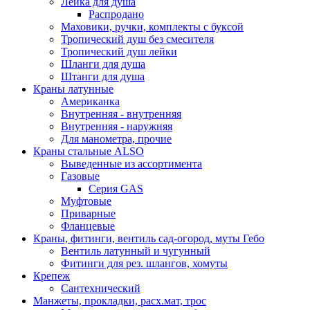
Лейка для душа
Распродано
Маховики, ручки, комплекты с буксой
Тропический душ без смесителя
Тропический душ лейки
Шланги для душа
Штанги для душа
Краны латунные
Американка
Внутренняя - внутренняя
Внутренняя - наружняя
Для манометра, прочие
Краны стальные ALSO
Выведенные из ассортимента
Газовые
Серия GAS
Муфтовые
Приварные
Фланцевые
Краны, фитинги, вентиль сад-огород, муты Гебо
Вентиль латунный и чугунный
Фитинги для рез. шлангов, хомуты
Крепеж
Сантехнический
Манжеты, прокладки, расх.мат, трос