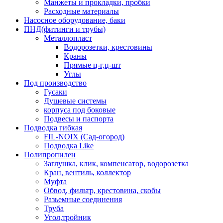
Манжеты и прокладки, пробки
Расходные материалы
Насосное оборудование, баки
ПНД(фитинги и трубы)
Металлопласт
Водорозетки, крестовины
Краны
Прямые ц-г,ц-шт
Углы
Под производство
Гусаки
Душевые системы
корпуса под боковые
Подвесы и паспорта
Подводка гибкая
FIL-NOIX (Сад-огород)
Подводка Like
Полипропилен
Заглушка, клик, компенсатор, водорозетка
Кран, вентиль, коллектор
Муфта
Обвод, фильтр, крестовина, скобы
Разьемные соединения
Труба
Угол,тройник