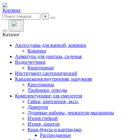
Корзина
×
Каталог
Аксессуары для ванной, коврики
Коврики
Арматура для унитаза, сиденья
Водосчетчики
Квартирные
Инструмент сантехнический
Канализация внутренняя, наружняя
Крестовины
Тройники, отводы
Комплектующие для смесителя
Гайки, крепления, эксц.
Дивертор
Душевые наборы, держатели,мыльницы
Излив гибкий
Излив, аэратор
Кран-буксы и картриджи
Распроданные