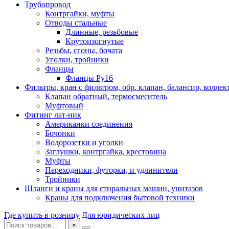
Трубопровод
Контргайки, муфты
Отводы стальные
Длинные, резьбовые
Крутоизогнутые
Резьбы, сгоны, бочата
Уголки, тройники
Фланцы
Фланцы Ру16
Фильтры, кран с фильтром, обр. клапан, балансир, коллек
Клапан обратный, термосмеситель
Муфтовый
Фитинг лат-ник
Американки соединения
Бочонки
Водорозетки и уголки
Заглушки, контргайка, крестовина
Муфты
Переходники, футорки, и удлинители
Тройники
Шланги и краны для стиральных машин, унитазов
Краны для подключения бытовой техники
Где купить в розницу
Для юридических лиц
×