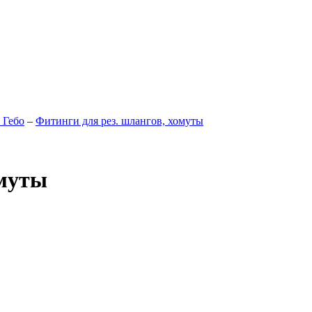
 Гебо
–
Фитинги для рез. шлангов, хомуты
омуты