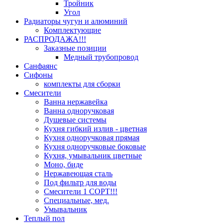
Тройник
Угол
Радиаторы чугун и алюминий
Комплектующие
РАСПРОДАЖА!!!
Заказные позиции
Медный трубопровод
Санфаянс
Сифоны
комплекты для сборки
Смесители
Ванна нержавейка
Ванна одноручковая
Душевые системы
Кухня гибкий излив - цветная
Кухня одноручковая прямая
Кухня одноручковые боковые
Кухня, умывальник цветные
Моно, биде
Нержавеющая сталь
Под фильтр для воды
Смесители 1 СОРТ!!!
Специальные, мед.
Умывальник
Теплый пол