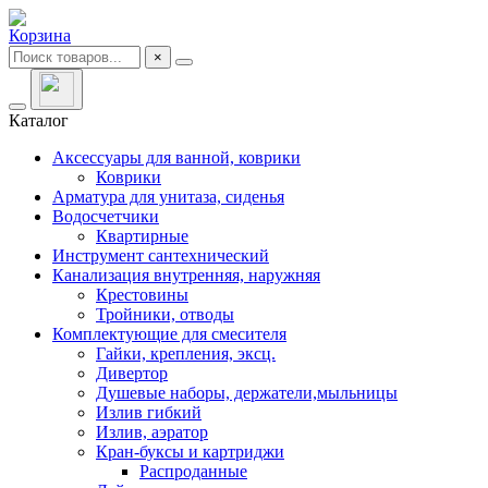
Корзина
×
Каталог
Аксессуары для ванной, коврики
Коврики
Арматура для унитаза, сиденья
Водосчетчики
Квартирные
Инструмент сантехнический
Канализация внутренняя, наружняя
Крестовины
Тройники, отводы
Комплектующие для смесителя
Гайки, крепления, эксц.
Дивертор
Душевые наборы, держатели,мыльницы
Излив гибкий
Излив, аэратор
Кран-буксы и картриджи
Распроданные