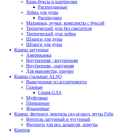
Кран-буксы и картриджи
Распроданные
Лейка для душа
Распродано
Маховики, ручки, комплекты с буксой
Тропический душ без смесителя
Тропический душ лейки
Шланги для душа
Штанги для душа
Краны латунные
Американка
Внутренняя - внутренняя
Внутренняя - наружняя
Для манометра, прочие
Краны стальные ALSO
Выведенные из ассортимента
Газовые
Серия GAS
Муфтовые
Приварные
Фланцевые
Краны, фитинги, вентиль сад-огород, муты Гебо
Вентиль латунный и чугунный
Фитинги для рез. шлангов, хомуты
Крепеж