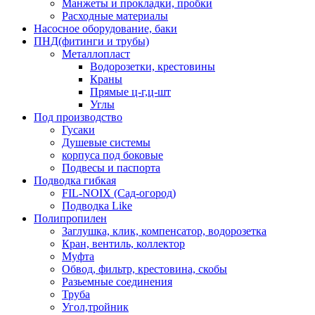
Манжеты и прокладки, пробки
Расходные материалы
Насосное оборудование, баки
ПНД(фитинги и трубы)
Металлопласт
Водорозетки, крестовины
Краны
Прямые ц-г,ц-шт
Углы
Под производство
Гусаки
Душевые системы
корпуса под боковые
Подвесы и паспорта
Подводка гибкая
FIL-NOIX (Сад-огород)
Подводка Like
Полипропилен
Заглушка, клик, компенсатор, водорозетка
Кран, вентиль, коллектор
Муфта
Обвод, фильтр, крестовина, скобы
Разьемные соединения
Труба
Угол,тройник