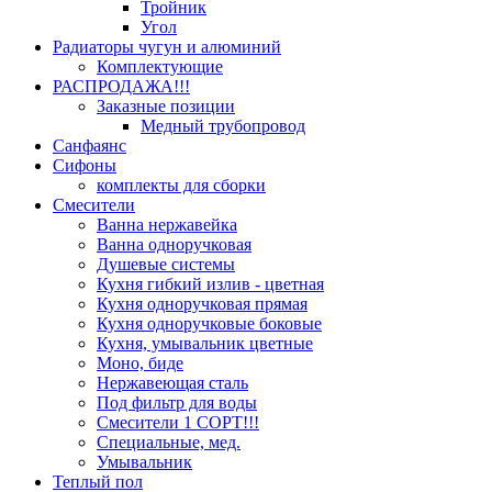
Тройник
Угол
Радиаторы чугун и алюминий
Комплектующие
РАСПРОДАЖА!!!
Заказные позиции
Медный трубопровод
Санфаянс
Сифоны
комплекты для сборки
Смесители
Ванна нержавейка
Ванна одноручковая
Душевые системы
Кухня гибкий излив - цветная
Кухня одноручковая прямая
Кухня одноручковые боковые
Кухня, умывальник цветные
Моно, биде
Нержавеющая сталь
Под фильтр для воды
Смесители 1 СОРТ!!!
Специальные, мед.
Умывальник
Теплый пол