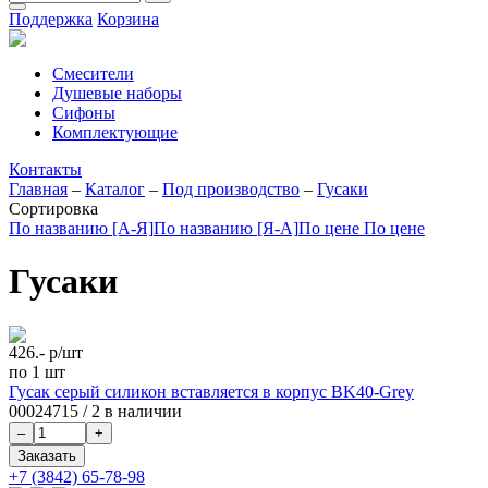
Поддержка
Корзина
Смесители
Душевые наборы
Сифоны
Комплектующие
Контакты
Главная
–
Каталог
–
Под производство
–
Гусаки
Сортировка
По названию [А-Я]
По названию [Я-А]
По цене
По цене
Гусаки
426.-
р/шт
по 1 шт
Гусак серый силикон вставляется в корпус BK40-Grey
00024715
/
2 в наличии
+7 (3842) 65-78-98