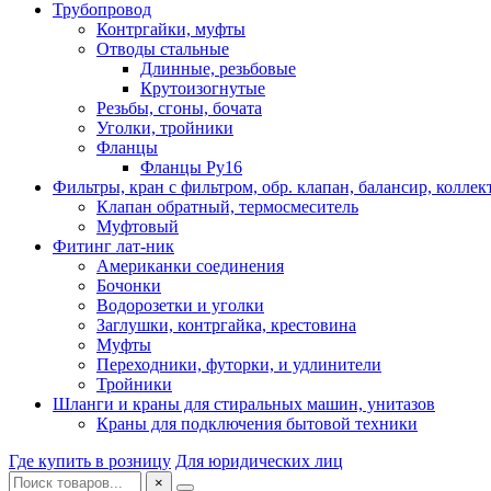
Трубопровод
Контргайки, муфты
Отводы стальные
Длинные, резьбовые
Крутоизогнутые
Резьбы, сгоны, бочата
Уголки, тройники
Фланцы
Фланцы Ру16
Фильтры, кран с фильтром, обр. клапан, балансир, коллек
Клапан обратный, термосмеситель
Муфтовый
Фитинг лат-ник
Американки соединения
Бочонки
Водорозетки и уголки
Заглушки, контргайка, крестовина
Муфты
Переходники, футорки, и удлинители
Тройники
Шланги и краны для стиральных машин, унитазов
Краны для подключения бытовой техники
Где купить в розницу
Для юридических лиц
×