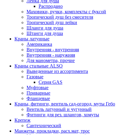
Лейка для душа
Распродано
Маховики, ручки, комплекты с буксой
Тропический душ без смесителя
Тропический душ лейки
Шланги для душа
Штанги для душа
Краны латунные
Американка
Внутренняя - внутренняя
Внутренняя - наружняя
Для манометра, прочие
Краны стальные ALSO
Выведенные из ассортимента
Газовые
Серия GAS
Муфтовые
Приварные
Фланцевые
Краны, фитинги, вентиль сад-огород, муты Гебо
Вентиль латунный и чугунный
Фитинги для рез. шлангов, хомуты
Крепеж
Сантехнический
Манжеты, прокладки, расх.мат, трос