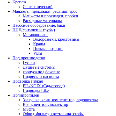
Крепеж
Сантехнический
Манжеты, прокладки, расх.мат, трос
Манжеты и прокладки, пробки
Расходные материалы
Насосное оборудование, баки
ПНД(фитинги и трубы)
Металлопласт
Водорозетки, крестовины
Краны
Прямые ц-г,ц-шт
Углы
Под производство
Гусаки
Душевые системы
корпуса под боковые
Подвесы и паспорта
Подводка гибкая
FIL-NOIX (Сад-огород)
Подводка Like
Полипропилен
Заглушка, клик, компенсатор, водорозетка
Кран, вентиль, коллектор
Муфта
Обвод, фильтр, крестовина, скобы