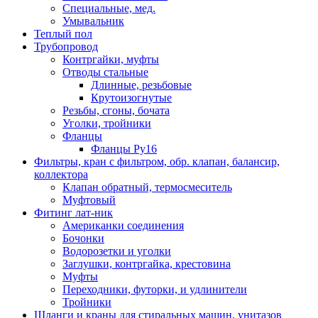
Специальные, мед.
Умывальник
Теплый пол
Трубопровод
Контргайки, муфты
Отводы стальные
Длинные, резьбовые
Крутоизогнутые
Резьбы, сгоны, бочата
Уголки, тройники
Фланцы
Фланцы Ру16
Фильтры, кран с фильтром, обр. клапан, балансир,
коллектора
Клапан обратный, термосмеситель
Муфтовый
Фитинг лат-ник
Американки соединения
Бочонки
Водорозетки и уголки
Заглушки, контргайка, крестовина
Муфты
Переходники, футорки, и удлинители
Тройники
Шланги и краны для стиральных машин, унитазов