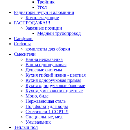
Тройник
Угол
Радиаторы чугун и алюминий
Комплектующие
РАСПРОДАЖА!!!
Заказные позиции
Медный трубопровод
Санфаянс
Сифоны
комплекты для сборки
Смесители
Ванна нержавейка
Ванна одноручковая
Душевые системы
Кухня гибкий излив - цветная
Кухня одноручковая прямая
Кухня одноручковые боковые
Кухня, умывальник цветные
Моно, биде
Нержавеющая сталь
Под фильтр для воды
Смесители 1 СОРТ!!!
Специальные, мед.
Умывальник
Теплый пол