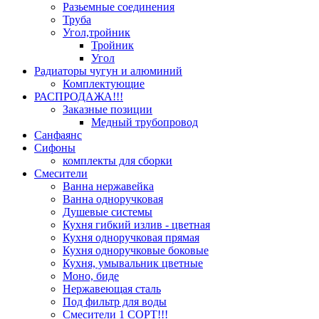
Разьемные соединения
Труба
Угол,тройник
Тройник
Угол
Радиаторы чугун и алюминий
Комплектующие
РАСПРОДАЖА!!!
Заказные позиции
Медный трубопровод
Санфаянс
Сифоны
комплекты для сборки
Смесители
Ванна нержавейка
Ванна одноручковая
Душевые системы
Кухня гибкий излив - цветная
Кухня одноручковая прямая
Кухня одноручковые боковые
Кухня, умывальник цветные
Моно, биде
Нержавеющая сталь
Под фильтр для воды
Смесители 1 СОРТ!!!