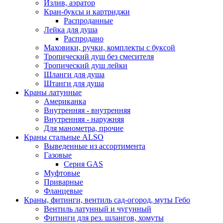
Излив, аэратор
Кран-буксы и картриджи
Распроданные
Лейка для душа
Распродано
Маховики, ручки, комплекты с буксой
Тропический душ без смесителя
Тропический душ лейки
Шланги для душа
Штанги для душа
Краны латунные
Американка
Внутренняя - внутренняя
Внутренняя - наружняя
Для манометра, прочие
Краны стальные ALSO
Выведенные из ассортимента
Газовые
Серия GAS
Муфтовые
Приварные
Фланцевые
Краны, фитинги, вентиль сад-огород, муты Гебо
Вентиль латунный и чугунный
Фитинги для рез. шлангов, хомуты