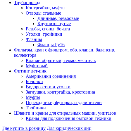
Трубопровод
Контргайки, муфты
Отводы стальные
Длинные, резьбовые
Крутоизогнутые
Резьбы, сгоны, бочата
Уголки, тройники
Фланцы
Фланцы Ру16
Фильтры, кран с фильтром, обр. клапан, балансир,
коллектора
Клапан обратный, термосмеситель
Муфтовый
Фитинг лат-ник
Американки соединения
Бочонки
Водорозетки и уголки
Заглушки, контргайка, крестовина
Муфты
Переходники, футорки, и удлинители
Тройники
Шланги и краны для стиральных машин, унитазов
Краны для подключения бытовой техники
Где купить в розницу
Для юридических лиц