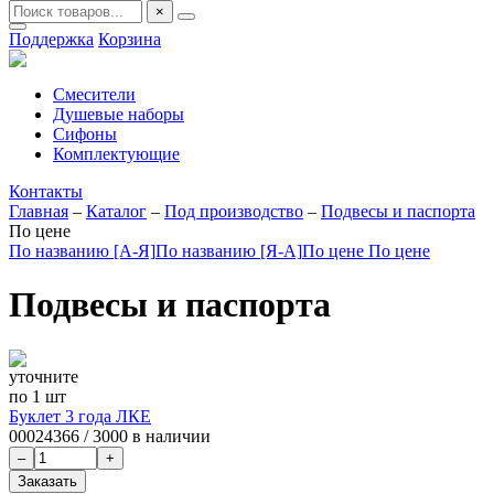
×
Поддержка
Корзина
Смесители
Душевые наборы
Сифоны
Комплектующие
Контакты
Главная
–
Каталог
–
Под производство
–
Подвесы и паспорта
По цене
По названию [А-Я]
По названию [Я-А]
По цене
По цене
Подвесы и паспорта
уточните
по 1 шт
Буклет 3 года ЛКЕ
00024366
/
3000 в наличии