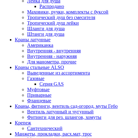
Лейка для душа
Распродано
Маховики, ручки, комплекты с буксой
Тропический душ без смесителя
Тропический душ лейки
Шланги для душа
Штанги для душа
Краны латунные
Американка
Внутренняя - внутренняя
Внутренняя - наружняя
Для манометра, прочие
Краны стальные ALSO
Выведенные из ассортимента
Газовые
Серия GAS
Муфтовые
Приварные
Фланцевые
Краны, фитинги, вентиль сад-огород, муты Гебо
Вентиль латунный и чугунный
Фитинги для рез. шлангов, хомуты
Крепеж
Сантехнический
Манжеты, прокладки, расх.мат, трос