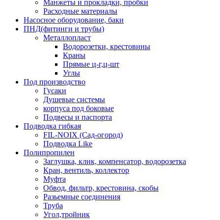
Манжеты и прокладки, пробки
Расходные материалы
Насосное оборудование, баки
ПНД(фитинги и трубы)
Металлопласт
Водорозетки, крестовины
Краны
Прямые ц-г,ц-шт
Углы
Под производство
Гусаки
Душевые системы
корпуса под боковые
Подвесы и паспорта
Подводка гибкая
FIL-NOIX (Сад-огород)
Подводка Like
Полипропилен
Заглушка, клик, компенсатор, водорозетка
Кран, вентиль, коллектор
Муфта
Обвод, фильтр, крестовина, скобы
Разьемные соединения
Труба
Угол,тройник