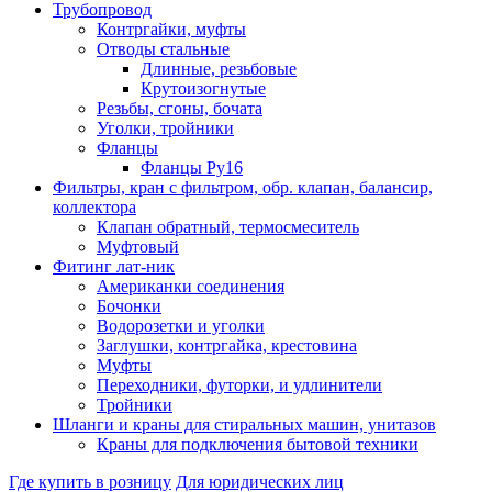
Трубопровод
Контргайки, муфты
Отводы стальные
Длинные, резьбовые
Крутоизогнутые
Резьбы, сгоны, бочата
Уголки, тройники
Фланцы
Фланцы Ру16
Фильтры, кран с фильтром, обр. клапан, балансир,
коллектора
Клапан обратный, термосмеситель
Муфтовый
Фитинг лат-ник
Американки соединения
Бочонки
Водорозетки и уголки
Заглушки, контргайка, крестовина
Муфты
Переходники, футорки, и удлинители
Тройники
Шланги и краны для стиральных машин, унитазов
Краны для подключения бытовой техники
Где купить в розницу
Для юридических лиц