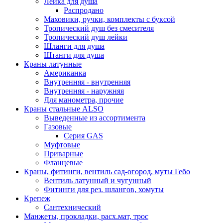
Лейка для душа
Распродано
Маховики, ручки, комплекты с буксой
Тропический душ без смесителя
Тропический душ лейки
Шланги для душа
Штанги для душа
Краны латунные
Американка
Внутренняя - внутренняя
Внутренняя - наружняя
Для манометра, прочие
Краны стальные ALSO
Выведенные из ассортимента
Газовые
Серия GAS
Муфтовые
Приварные
Фланцевые
Краны, фитинги, вентиль сад-огород, муты Гебо
Вентиль латунный и чугунный
Фитинги для рез. шлангов, хомуты
Крепеж
Сантехнический
Манжеты, прокладки, расх.мат, трос