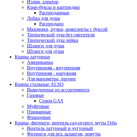
Излив, аэратор
Кран-буксы и картриджи
Распроданные
Лейка для душа
Распродано
Маховики, ручки, комплекты с буксой
Тропический душ без смесителя
Тропический душ лейки
Шланги для душа
Штанги для душа
Краны латунные
Американка
Внутренняя - внутренняя
Внутренняя - наружняя
Для манометра, прочие
Краны стальные ALSO
Выведенные из ассортимента
Газовые
Серия GAS
Муфтовые
Приварные
Фланцевые
Краны, фитинги, вентиль сад-огород, муты Гебо
Вентиль латунный и чугунный
Фитинги для рез. шлангов, хомуты