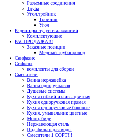
Разьемные соединения
Труба
Угол,тройник
Тройник
Угол
Радиаторы чугун и алюминий
Комплектующие
РАСПРОДАЖА!!!
Заказные позиции
Медный трубопровод
Санфаянс
Сифоны
комплекты для сборки
Смесители
Ванна нержавейка
Ванна одноручковая
Душевые системы
Кухня гибкий излив - цветная
Кухня одноручковая прямая
Кухня одноручковые боковые
Кухня, умывальник цветные
Моно, биде
Нержавеющая сталь
Под фильтр для воды
Смесители 1 СОРТ!!!