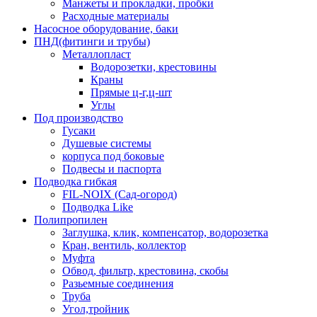
Манжеты и прокладки, пробки
Расходные материалы
Насосное оборудование, баки
ПНД(фитинги и трубы)
Металлопласт
Водорозетки, крестовины
Краны
Прямые ц-г,ц-шт
Углы
Под производство
Гусаки
Душевые системы
корпуса под боковые
Подвесы и паспорта
Подводка гибкая
FIL-NOIX (Сад-огород)
Подводка Like
Полипропилен
Заглушка, клик, компенсатор, водорозетка
Кран, вентиль, коллектор
Муфта
Обвод, фильтр, крестовина, скобы
Разьемные соединения
Труба
Угол,тройник