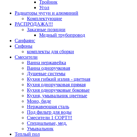
Тройник
Угол
Радиаторы чугун и алюминий
Комплектующие
РАСПРОДАЖА!!!
Заказные позиции
Медный трубопровод
Санфаянс
Сифоны
комплекты для сборки
Смесители
Ванна нержавейка
Ванна одноручковая
Душевые системы
Кухня гибкий излив - цветная
Кухня одноручковая прямая
Кухня одноручковые боковые
Кухня, умывальник цветные
Моно, биде
Нержавеющая сталь
Под фильтр для воды
Смесители 1 СОРТ!!!
Специальные, мед.
Умывальник
Теплый пол