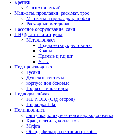
Крепеж
Сантехнический
Манжеты, прокладки, расх.мат, трос
Манжеты и прокладки, пробки
Расходные материалы
Насосное оборудование, баки
ПНД(фитинги и трубы)
Металлопласт
Водорозетки, крестовины
Краны
Прямые ц-г,ц-шт
Углы
Под производство
Гусаки
Душевые системы
корпуса под боковые
Подвесы и паспорта
Подводка гибкая
FIL-NOIX (Сад-огород)
Подводка Like
Полипропилен
Заглушка, клик, компенсатор, водорозетка
Кран, вентиль, коллектор
Муфта
Обвод, фильтр, крестовина, скобы