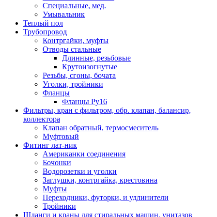
Специальные, мед.
Умывальник
Теплый пол
Трубопровод
Контргайки, муфты
Отводы стальные
Длинные, резьбовые
Крутоизогнутые
Резьбы, сгоны, бочата
Уголки, тройники
Фланцы
Фланцы Ру16
Фильтры, кран с фильтром, обр. клапан, балансир,
коллектора
Клапан обратный, термосмеситель
Муфтовый
Фитинг лат-ник
Американки соединения
Бочонки
Водорозетки и уголки
Заглушки, контргайка, крестовина
Муфты
Переходники, футорки, и удлинители
Тройники
Шланги и краны для стиральных машин, унитазов