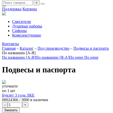
×
Поддержка
Корзина
Смесители
Душевые наборы
Сифоны
Комплектующие
Контакты
Главная
–
Каталог
–
Под производство
–
Подвесы и паспорта
По названию [А-Я]
По названию [А-Я]
По названию [Я-А]
По цене
По цене
Подвесы и паспорта
уточните
по 1 шт
Буклет 3 года ЛКЕ
00024366
/
3000 в наличии