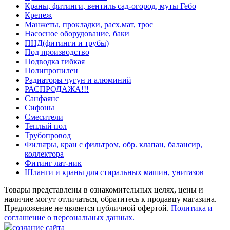
Краны, фитинги, вентиль сад-огород, муты Гебо
Крепеж
Манжеты, прокладки, расх.мат, трос
Насосное оборудование, баки
ПНД(фитинги и трубы)
Под производство
Подводка гибкая
Полипропилен
Радиаторы чугун и алюминий
РАСПРОДАЖА!!!
Санфаянс
Сифоны
Смесители
Теплый пол
Трубопровод
Фильтры, кран с фильтром, обр. клапан, балансир,
коллектора
Фитинг лат-ник
Шланги и краны для стиральных машин, унитазов
Товары представлены в ознакомительных целях, цены и
наличие могут отличаться, обратитесь к продавцу магазина.
Предложение не является публичной офертой.
Политика и
соглашение о персональных данных.
создание сайта