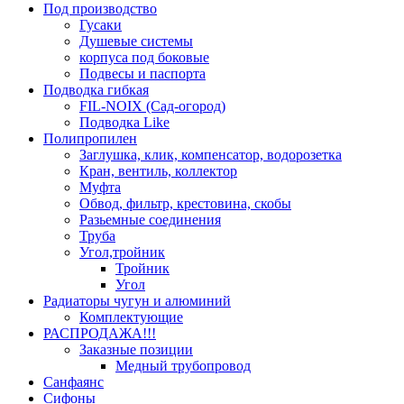
Под производство
Гусаки
Душевые системы
корпуса под боковые
Подвесы и паспорта
Подводка гибкая
FIL-NOIX (Сад-огород)
Подводка Like
Полипропилен
Заглушка, клик, компенсатор, водорозетка
Кран, вентиль, коллектор
Муфта
Обвод, фильтр, крестовина, скобы
Разьемные соединения
Труба
Угол,тройник
Тройник
Угол
Радиаторы чугун и алюминий
Комплектующие
РАСПРОДАЖА!!!
Заказные позиции
Медный трубопровод
Санфаянс
Сифоны