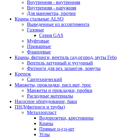
Внутренняя - внутренняя
Внутренняя - наружняя
Для манометра, прочие
Краны стальные ALSO
Выведенные из ассортимента
Газовые
Серия GAS
Муфтовые
Приварные
Фланцевые
Краны, фитинги, вентиль сад-огород, муты Гебо
Вентиль латунный и чугунный
Фитинги для рез. шлангов, хомуты
Крепеж
Сантехнический
Манжеты, прокладки, расх.мат, трос
Манжеты и прокладки, пробки
Расходные материалы
Насосное оборудование, баки
ПНД(фитинги и трубы)
Металлопласт
Водорозетки, крестовины
Краны
Прямые ц-г,ц-шт
Углы