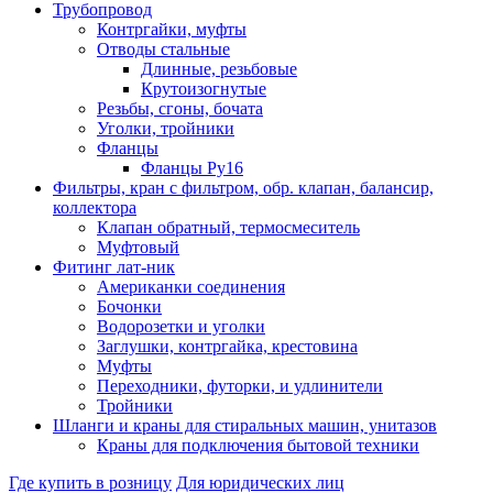
Трубопровод
Контргайки, муфты
Отводы стальные
Длинные, резьбовые
Крутоизогнутые
Резьбы, сгоны, бочата
Уголки, тройники
Фланцы
Фланцы Ру16
Фильтры, кран с фильтром, обр. клапан, балансир,
коллектора
Клапан обратный, термосмеситель
Муфтовый
Фитинг лат-ник
Американки соединения
Бочонки
Водорозетки и уголки
Заглушки, контргайка, крестовина
Муфты
Переходники, футорки, и удлинители
Тройники
Шланги и краны для стиральных машин, унитазов
Краны для подключения бытовой техники
Где купить в розницу
Для юридических лиц