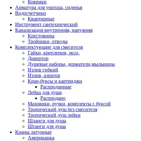
Коврики
Арматура для унитаза, сиденья
Водосчетчики
Квартирные
Инструмент сантехнический
Канализация внутренняя, наружняя
Крестовины
Тройники, отводы
Комплектующие для смесителя
Гайки, крепления, эксц.
Дивертор
Душевые наборы, держатели,мыльницы
Излив гибкий
Излив, аэратор
Кран-буксы и картриджи
Распроданные
Лейка для душа
Распродано
Маховики, ручки, комплекты с буксой
Тропический душ без смесителя
Тропический душ лейки
Шланги для душа
Штанги для душа
Краны латунные
Американка