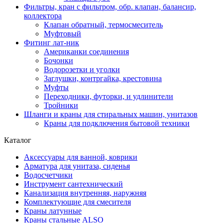
Фильтры, кран с фильтром, обр. клапан, балансир,
коллектора
Клапан обратный, термосмеситель
Муфтовый
Фитинг лат-ник
Американки соединения
Бочонки
Водорозетки и уголки
Заглушки, контргайка, крестовина
Муфты
Переходники, футорки, и удлинители
Тройники
Шланги и краны для стиральных машин, унитазов
Краны для подключения бытовой техники
Каталог
Аксессуары для ванной, коврики
Арматура для унитаза, сиденья
Водосчетчики
Инструмент сантехнический
Канализация внутренняя, наружняя
Комплектующие для смесителя
Краны латунные
Краны стальные ALSO