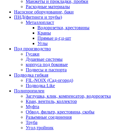
Манжеты и прокладки, пробки
Расходные материалы
Насосное оборудование, баки
ПНД(фитинги и трубы)
Металлопласт
Водорозетки, крестовины
Краны
Прямые ц-г,ц-шт
Углы
Под производство
Гусаки
Душевые системы
корпуса под боковые
Подвесы и паспорта
Подводка гибкая
FIL-NOIX (Сад-огород)
Подводка Like
Полипропилен
Заглушка, клик, компенсатор, водорозетка
Кран, вентиль, коллектор
Муфта
Обвод, фильтр, крестовина, скобы
Разьемные соединения
Труба
Угол,тройник