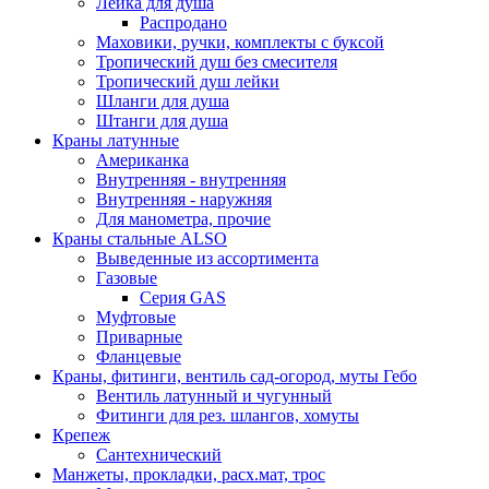
Лейка для душа
Распродано
Маховики, ручки, комплекты с буксой
Тропический душ без смесителя
Тропический душ лейки
Шланги для душа
Штанги для душа
Краны латунные
Американка
Внутренняя - внутренняя
Внутренняя - наружняя
Для манометра, прочие
Краны стальные ALSO
Выведенные из ассортимента
Газовые
Серия GAS
Муфтовые
Приварные
Фланцевые
Краны, фитинги, вентиль сад-огород, муты Гебо
Вентиль латунный и чугунный
Фитинги для рез. шлангов, хомуты
Крепеж
Сантехнический
Манжеты, прокладки, расх.мат, трос