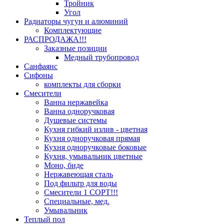
Тройник
Угол
Радиаторы чугун и алюминий
Комплектующие
РАСПРОДАЖА!!!
Заказные позиции
Медный трубопровод
Санфаянс
Сифоны
комплекты для сборки
Смесители
Ванна нержавейка
Ванна одноручковая
Душевые системы
Кухня гибкий излив - цветная
Кухня одноручковая прямая
Кухня одноручковые боковые
Кухня, умывальник цветные
Моно, биде
Нержавеющая сталь
Под фильтр для воды
Смесители 1 СОРТ!!!
Специальные, мед.
Умывальник
Теплый пол