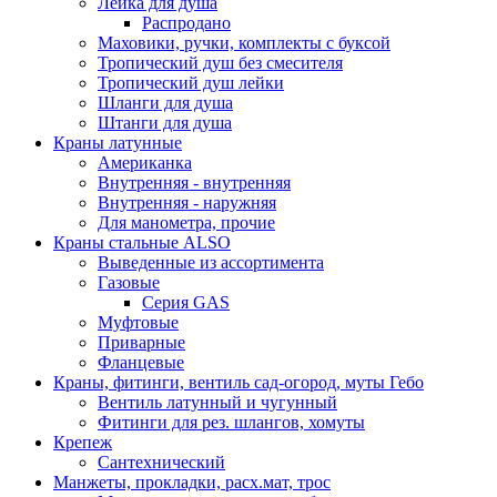
Лейка для душа
Распродано
Маховики, ручки, комплекты с буксой
Тропический душ без смесителя
Тропический душ лейки
Шланги для душа
Штанги для душа
Краны латунные
Американка
Внутренняя - внутренняя
Внутренняя - наружняя
Для манометра, прочие
Краны стальные ALSO
Выведенные из ассортимента
Газовые
Серия GAS
Муфтовые
Приварные
Фланцевые
Краны, фитинги, вентиль сад-огород, муты Гебо
Вентиль латунный и чугунный
Фитинги для рез. шлангов, хомуты
Крепеж
Сантехнический
Манжеты, прокладки, расх.мат, трос