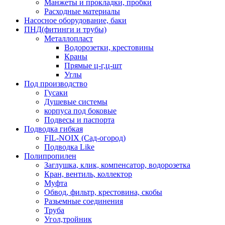
Манжеты и прокладки, пробки
Расходные материалы
Насосное оборудование, баки
ПНД(фитинги и трубы)
Металлопласт
Водорозетки, крестовины
Краны
Прямые ц-г,ц-шт
Углы
Под производство
Гусаки
Душевые системы
корпуса под боковые
Подвесы и паспорта
Подводка гибкая
FIL-NOIX (Сад-огород)
Подводка Like
Полипропилен
Заглушка, клик, компенсатор, водорозетка
Кран, вентиль, коллектор
Муфта
Обвод, фильтр, крестовина, скобы
Разьемные соединения
Труба
Угол,тройник