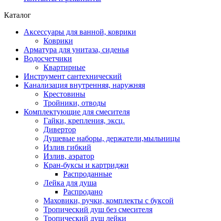
Каталог
Аксессуары для ванной, коврики
Коврики
Арматура для унитаза, сиденья
Водосчетчики
Квартирные
Инструмент сантехнический
Канализация внутренняя, наружняя
Крестовины
Тройники, отводы
Комплектующие для смесителя
Гайки, крепления, эксц.
Дивертор
Душевые наборы, держатели,мыльницы
Излив гибкий
Излив, аэратор
Кран-буксы и картриджи
Распроданные
Лейка для душа
Распродано
Маховики, ручки, комплекты с буксой
Тропический душ без смесителя
Тропический душ лейки