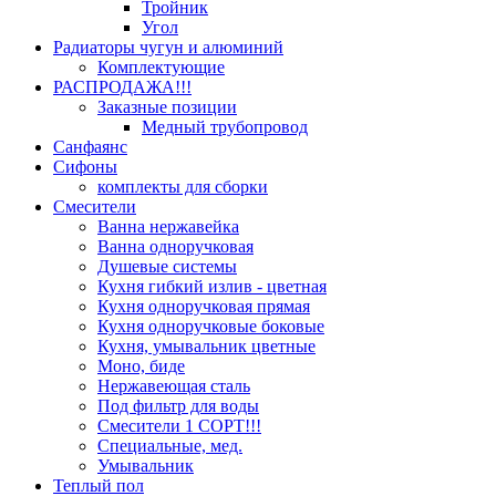
Тройник
Угол
Радиаторы чугун и алюминий
Комплектующие
РАСПРОДАЖА!!!
Заказные позиции
Медный трубопровод
Санфаянс
Сифоны
комплекты для сборки
Смесители
Ванна нержавейка
Ванна одноручковая
Душевые системы
Кухня гибкий излив - цветная
Кухня одноручковая прямая
Кухня одноручковые боковые
Кухня, умывальник цветные
Моно, биде
Нержавеющая сталь
Под фильтр для воды
Смесители 1 СОРТ!!!
Специальные, мед.
Умывальник
Теплый пол