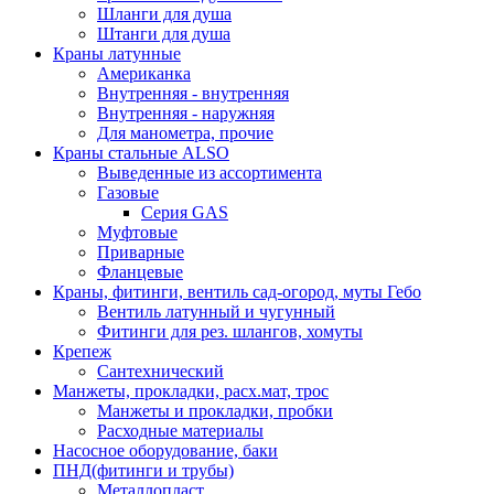
Шланги для душа
Штанги для душа
Краны латунные
Американка
Внутренняя - внутренняя
Внутренняя - наружняя
Для манометра, прочие
Краны стальные ALSO
Выведенные из ассортимента
Газовые
Серия GAS
Муфтовые
Приварные
Фланцевые
Краны, фитинги, вентиль сад-огород, муты Гебо
Вентиль латунный и чугунный
Фитинги для рез. шлангов, хомуты
Крепеж
Сантехнический
Манжеты, прокладки, расх.мат, трос
Манжеты и прокладки, пробки
Расходные материалы
Насосное оборудование, баки
ПНД(фитинги и трубы)
Металлопласт