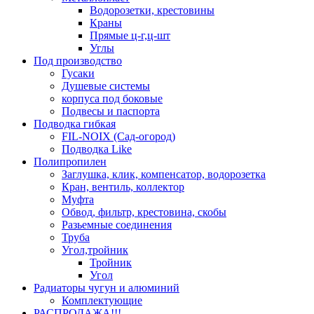
Водорозетки, крестовины
Краны
Прямые ц-г,ц-шт
Углы
Под производство
Гусаки
Душевые системы
корпуса под боковые
Подвесы и паспорта
Подводка гибкая
FIL-NOIX (Сад-огород)
Подводка Like
Полипропилен
Заглушка, клик, компенсатор, водорозетка
Кран, вентиль, коллектор
Муфта
Обвод, фильтр, крестовина, скобы
Разьемные соединения
Труба
Угол,тройник
Тройник
Угол
Радиаторы чугун и алюминий
Комплектующие
РАСПРОДАЖА!!!