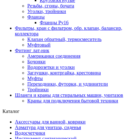
Крутоизогнутые
Резьбы, сгоны, бочата
Уголки, тройники
Фланцы
Фланцы Ру16
Фильтры, кран с фильтром, обр. клапан, балансир,
коллектора
Клапан обратный, термосмеситель
Муфтовый
Фитинг лат-ник
Американки соединения
Бочонки
Водорозетки и уголки
Заглушки, контргайка, крестовина
Муфты
Переходники, футорки, и удлинители
Тройники
Шланги и краны для стиральных машин, унитазов
Краны для подключения бытовой техники
Каталог
Аксессуары для ванной, коврики
Арматура для унитаза, сиденья
Водосчетчики
Инструмент сантехнический