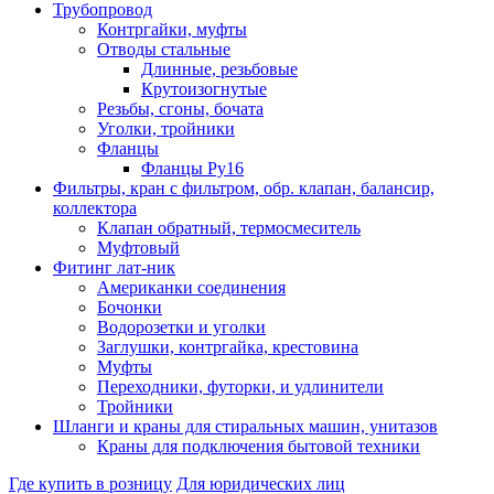
Трубопровод
Контргайки, муфты
Отводы стальные
Длинные, резьбовые
Крутоизогнутые
Резьбы, сгоны, бочата
Уголки, тройники
Фланцы
Фланцы Ру16
Фильтры, кран с фильтром, обр. клапан, балансир,
коллектора
Клапан обратный, термосмеситель
Муфтовый
Фитинг лат-ник
Американки соединения
Бочонки
Водорозетки и уголки
Заглушки, контргайка, крестовина
Муфты
Переходники, футорки, и удлинители
Тройники
Шланги и краны для стиральных машин, унитазов
Краны для подключения бытовой техники
Где купить в розницу
Для юридических лиц