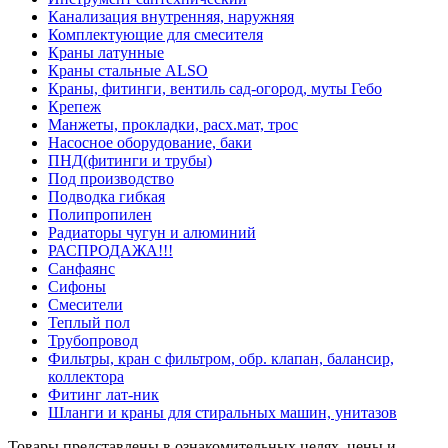
Канализация внутренняя, наружняя
Комплектующие для смесителя
Краны латунные
Краны стальные ALSO
Краны, фитинги, вентиль сад-огород, муты Гебо
Крепеж
Манжеты, прокладки, расх.мат, трос
Насосное оборудование, баки
ПНД(фитинги и трубы)
Под производство
Подводка гибкая
Полипропилен
Радиаторы чугун и алюминий
РАСПРОДАЖА!!!
Санфаянс
Сифоны
Смесители
Теплый пол
Трубопровод
Фильтры, кран с фильтром, обр. клапан, балансир,
коллектора
Фитинг лат-ник
Шланги и краны для стиральных машин, унитазов
Товары представлены в ознакомительных целях, цены и